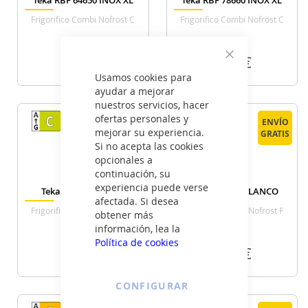
Teka RBF 64650 INOX XL
Teka RBF 78660 INOX XL
Frigorifico Combi Nofrost C
Frigorifico Combi Nofrost C
Alto 186 Cm Ancho 59.5 Cm
Alto 201 Cm Ancho 59.5 Cm
Inox
Inox
535
635
€
€
Cerrar
Usamos cookies para
ayudar a mejorar
VER DETALLE
VER DETALLE
nuestros servicios, hacer
ofertas personales y
ENVÍO
ENVÍO
ENVÍO
ENVÍO
mejorar su experiencia.
GRATIS
GRATIS
GRATIS
GRATIS
Si no acepta las cookies
opcionales a
continuación, su
experiencia puede verse
Teka RBF 88670 GBK
Teka NFL 320 BLANCO
afectada. Si desea
Frigorifico Combi Nofrost C
Frigorifico Combi Nofrost F
obtener más
Alto 201 Cm Ancho 59,5 Cm
Alto 188 Cm Ancho 59.5 Cm
información, lea la
Negro
Blanco
Política de cookies
805
499
€
€
CONFIGURAR
VER DETALLE
VER DETALLE