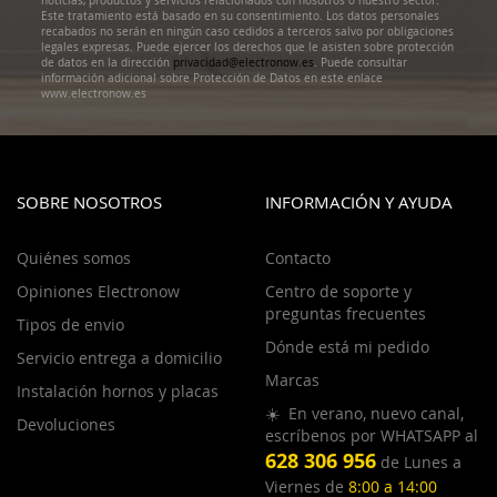
noticias, productos y servicios relacionados con nosotros o nuestro sector.
Este tratamiento está basado en su consentimiento. Los datos personales
recabados no serán en ningún caso cedidos a terceros salvo por obligaciones
legales expresas. Puede ejercer los derechos que le asisten sobre protección
de datos en la dirección
privacidad@electronow.es
. Puede consultar
información adicional sobre Protección de Datos en este enlace
www.electronow.es
SOBRE NOSOTROS
INFORMACIÓN Y AYUDA
Quiénes somos
Contacto
Opiniones Electronow
Centro de soporte y
preguntas frecuentes
Tipos de envio
Dónde está mi pedido
Servicio entrega a domicilio
Marcas
Instalación hornos y placas
☀️ En verano, nuevo canal,
Devoluciones
escríbenos por WHATSAPP al
628 306 956
de Lunes a
Viernes de
8:00 a 14:00