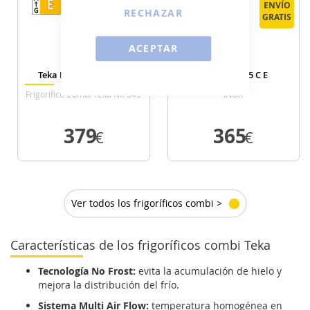
ENVÍO
ENVÍO
ENVÍO
ENVÍO
RECHAZAR
GRATIS
GRATIS
GRATIS
GRATIS
ACEPTAR
Teka NFL 345 E WHITE
Teka NFL 345 C E
Frigorifico Combi Teka Nfl 345
INOX
Nofrost E Alto 188 Cm Ancho
59.5 Cm Blanco
379
365
€
€
VER DETALLE
VER DETALLE
Ver todos los frigoríficos combi >
Características de los frigoríficos combi Teka
Tecnología No Frost:
evita la acumulación de hielo y
mejora la distribución del frío.
Sistema Multi Air Flow:
temperatura homogénea en