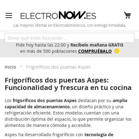
Ir
al
contenido
Las mejores ofertas en Electrodomésticos, con entrega inmediata.
Pide hoy hasta las 22:00 y
Recíbelo mañana GRATIS
en más de 500 poblaciones
COMPRUÉBALO
Inicio
Frigoríficos dos puertas Aspes
Frigoríficos dos puertas Aspes:
Funcionalidad y frescura en tu cocina
Los
frigoríficos dos puertas Aspes
destacan por su
amplia
capacidad de almacenamiento
, un diseño práctico y una
refrigeración eficiente. Estos modelos cuentan con una
distribución óptima del espacio, lo que permite organizar los
alimentos de manera cómoda y accesible.
Aspes ha desarrollado frigoríficos con
tecnología de