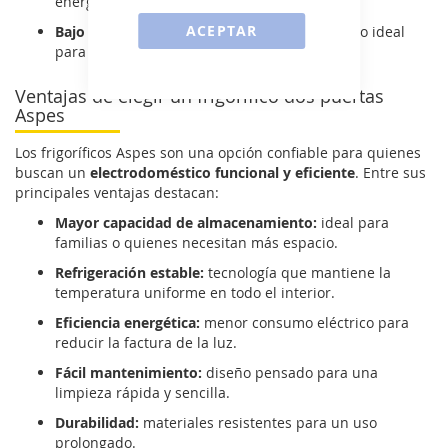
energético.
ACEPTAR
Bajo nivel de ruido:
funcionamiento silencioso ideal
para cualquier tipo de cocina.
Ventajas de elegir un frigorífico dos puertas
Aspes
Los frigoríficos Aspes son una opción confiable para quienes
buscan un
electrodoméstico funcional y eficiente
. Entre sus
principales ventajas destacan:
Mayor capacidad de almacenamiento:
ideal para
familias o quienes necesitan más espacio.
Refrigeración estable:
tecnología que mantiene la
temperatura uniforme en todo el interior.
Eficiencia energética:
menor consumo eléctrico para
reducir la factura de la luz.
Fácil mantenimiento:
diseño pensado para una
limpieza rápida y sencilla.
Durabilidad:
materiales resistentes para un uso
prolongado.