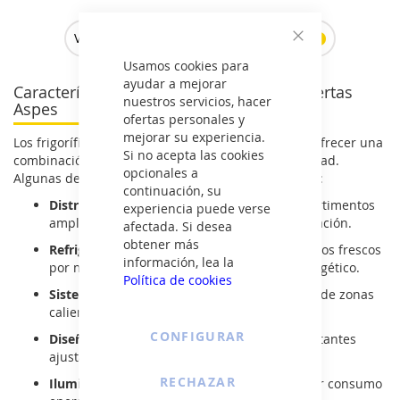
Ver todos los frigoríficos dos puertas >
Cerrar
Usamos cookies para
ayudar a mejorar
Características de los frigoríficos dos puertas
nuestros servicios, hacer
Aspes
ofertas personales y
mejorar su experiencia.
Los frigoríficos de Aspes han sido diseñados para ofrecer una
Si no acepta las cookies
combinación perfecta entre eficiencia y funcionalidad.
opcionales a
Algunas de sus características más destacadas son:
continuación, su
Distribución optimizada del espacio:
compartimentos
experiencia puede verse
amplios y ajustables para una mejor organización.
afectada. Si desea
obtener más
Refrigeración eficiente:
mantiene los alimentos frescos
información, lea la
por más tiempo con un menor consumo energético.
Política de cookies
Sistema de frío uniforme:
evita la formación de zonas
calientes o frías dentro del frigorífico.
CONFIGURAR
Diseño ergonómico:
puertas reversibles y estantes
ajustables para mayor comodidad.
RECHAZAR
Iluminación LED:
mejor visibilidad con menor consumo