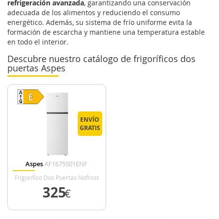
refrigeración avanzada
, garantizando una conservación
adecuada de los alimentos y reduciendo el consumo
energético. Además, su sistema de frío uniforme evita la
formación de escarcha y mantiene una temperatura estable
en todo el interior.
Descubre nuestro catálogo de frigoríficos dos
puertas Aspes
ENVÍO
GRATIS
Aspes
AF1675501ENF
Frigorifico Dos Puertas Nofrost
E Alto 1676 Cm Ancho 55 Cm
325
€
Blanco
VER DETALLE