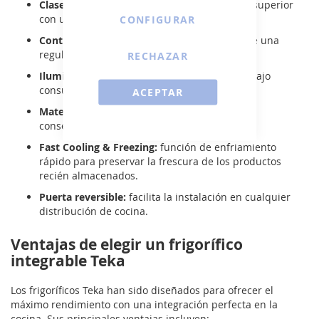
Clase energética A+++:
eficiencia energética superior
con un menor consumo eléctrico.
CONFIGURAR
Control electrónico de temperatura:
permite una
regulación precisa del frío.
RECHAZAR
Iluminación LED:
luz interior uniforme y de bajo
consumo.
ACEPTAR
Materiales antibacterianos:
garantizan una
conservación más higiénica de los alimentos.
Fast Cooling & Freezing:
función de enfriamiento
rápido para preservar la frescura de los productos
recién almacenados.
Puerta reversible:
facilita la instalación en cualquier
distribución de cocina.
Ventajas de elegir un frigorífico
integrable Teka
Los frigoríficos Teka han sido diseñados para ofrecer el
máximo rendimiento con una integración perfecta en la
cocina. Sus principales ventajas incluyen: