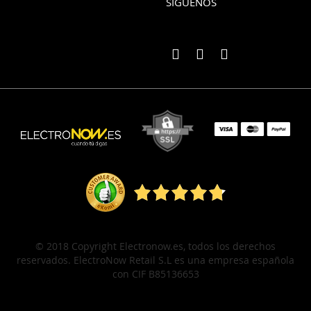
SÍGUENOS
© 2018 Copyright Electronow.es, todos los derechos
reservados. ElectroNow Retail S.L es una empresa española
con CIF B85136653