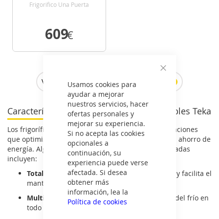
Frigorifico Una Puerta
Integrable Nofrost D Alto
178,5 Cm Ancho 54 Cm
609
€
VER DETALLE
Cerrar
Ver todos los frigoríficos integrables >
Usamos cookies para
ayudar a mejorar
nuestros servicios, hacer
Características de los frigoríficos integrables Teka
ofertas personales y
mejorar su experiencia.
Los frigoríficos integrables Teka cuentan con innovaciones
Si no acepta las cookies
que optimizan la conservación de los alimentos y el ahorro de
opcionales a
energía. Algunas de sus características más destacadas
continuación, su
incluyen:
experiencia puede verse
afectada. Si desea
Total No Frost:
evita la acumulación de hielo y facilita el
obtener más
mantenimiento.
información, lea la
MultiCool:
sistema de distribución uniforme del frío en
Política de cookies
todo el frigorífico.