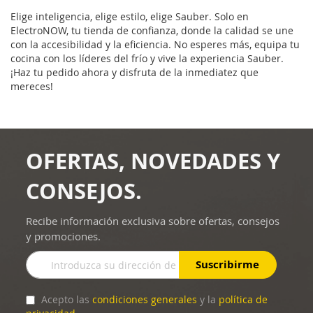
Elige inteligencia, elige estilo, elige Sauber. Solo en
ElectroNOW, tu tienda de confianza, donde la calidad se une
con la accesibilidad y la eficiencia. No esperes más, equipa tu
cocina con los líderes del frío y vive la experiencia Sauber.
¡Haz tu pedido ahora y disfruta de la inmediatez que
mereces!
OFERTAS, NOVEDADES Y
CONSEJOS.
Recibe información exclusiva sobre ofertas, consejos
y promociones.
Inscríbase
Suscribirme
a
nuestro
boletín
Acepto las
condiciones generales
y la
política de
de