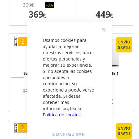
399€
-8%
369
449
€
€
VER DETALLE
VER DETALLE
Cerrar
Usamos cookies para
ENVÍO
ENVÍO
ENVÍO
ENVÍO
ayudar a mejorar
GRATIS
GRATIS
GRATIS
GRATIS
nuestros servicios, hacer
ofertas personales y
mejorar su experiencia.
Si no acepta las cookies
Sauber SERIE 3
Sauber SERIE 1
opcionales a
2P16026WH
51
continuación, su
experiencia puede verse
339€
-6%
afectada. Si desea
319
129
€
€
obtener más
información, lea la
Política de cookies
VER DETALLE
VER DETALLE
ENVÍO
ENVÍO
ENVÍO
ENVÍO
GRATIS
GRATIS
GRATIS
GRATIS
CONFIGURAR