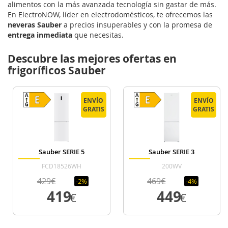
alimentos con la más avanzada tecnología sin gastar de más.
En ElectroNOW, líder en electrodomésticos, te ofrecemos las
neveras Sauber
a precios insuperables y con la promesa de
entrega inmediata
que necesitas.
Descubre las mejores ofertas en
frigoríficos Sauber
ENVÍO
ENVÍO
ENVÍO
ENVÍO
GRATIS
GRATIS
GRATIS
GRATIS
Sauber SERIE 5
Sauber SERIE 3
FCD18526WH
200WV
429€
469€
-2%
-4%
419
449
€
€
VER DETALLE
VER DETALLE