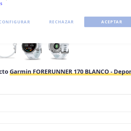
es
CONFIGURAR
RECHAZAR
ACEPTAR
ucto
Garmin FORERUNNER 170 BLANCO - Depor