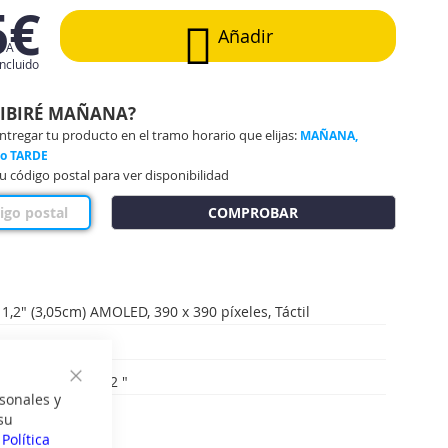
5€
Añadir
IVA
incluido
CIBIRÉ MAÑANA?
regar tu producto en el tramo horario que elijas:
MAÑANA,
 o TARDE
u código postal para ver disponibilidad
COMPROBAR
 1,2" (3,05cm) AMOLED, 390 x 390 píxeles, Táctil
talla: Color
 pantalla ("): 1,2 "
Cerrar
sonales y
su
a
Política