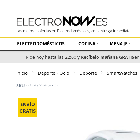
Las mejores ofertas en Electrodomésticos, con entrega inmediata.
ELECTRODOMÉSTICOS
COCINA
MENAJE
Pide hoy hasta las 22:00 y
Recíbelo mañana GRATIS
en
Inicio
Deporte - Ocio
Deporte
Smartwatches
SKU
0753759368302
Saltar
al
ENVÍO
final
GRATIS
de
la
galería
de