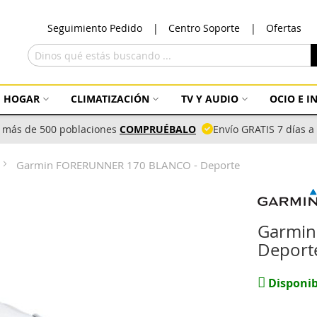
Ir
Seguimiento Pedido
Centro Soporte
Ofertas
al
con
Buscar
HOGAR
CLIMATIZACIÓN
TV Y AUDIO
OCIO E 
 más de 500 poblaciones
COMPRUÉBALO
Envío GRATIS 7 días 
Garmin FORERUNNER 170 BLANCO - Deporte
Garmin
Deport
Disponib