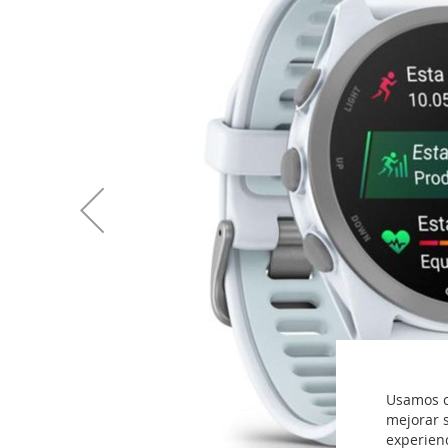
imágenes
Usamos co
mejorar s
experien