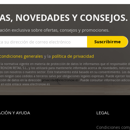
AS, NOVEDADES Y CONSEJOS.
ación exclusiva sobre ofertas, consejos y promociones.
Suscribirme
condiciones generales
y la
política de privacidad
la normativa vigente en materia de protección de datos le informamos que el responsable d
RONOW RETAIL S.L., y los utilizará para mantenerle informado acerca de novedades, noticias
dos con nosotros o nuestro sector. Este tratamiento está basado en su consentimiento. Los d
en ningún caso cedidos a terceros salvo por obligaciones legales expresas. Puede ejercer lo
cción de datos en la dirección
privacidad@electronow.es
. Puede consultar información adicio
s en este enlace www.electronow.es
CIÓN Y AYUDA
LEGAL
Condiciones com