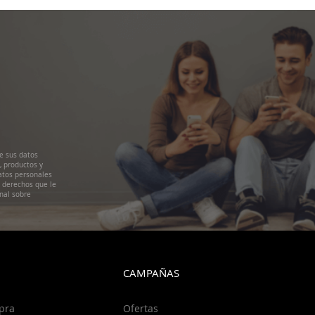
e sus datos
, productos y
atos personales
s derechos que le
nal sobre
CAMPAÑAS
pra
Ofertas