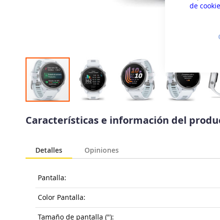
de cooki
Saltar
al
Características e información del prod
comienzo
de
la
Detalles
Opiniones
galería
de
imágenes
Pantalla:
Color Pantalla:
Tamaño de pantalla ("):