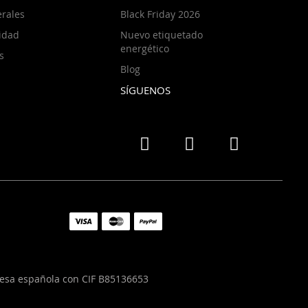
rales
Black Friday 2026
cidad
Nuevo etiquetado
energético
s
Blog
SÍGUENOS
resa española con CIF B85136653