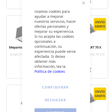
€
€
Cerrar
Usamos cookies para
VER DETALLE
VER DETALLE
ayudar a mejorar
nuestros servicios, hacer
ENVÍO
ENVÍO
ENVÍO
ENVÍO
ofertas personales y
GRATIS
GRATIS
GRATIS
GRATIS
mejorar su experiencia.
Si no acepta las cookies
opcionales a
continuación, su
Mepamsa IRUN 70 BLANCO
Mepamsa SMART 70 X
MEPAMSA
experiencia puede verse
Grupo Filtrante Ancho 70 Cm
Grupo Filtrante Ancho 70 Cm
afectada. Si desea
Blanca
Aprox. Inox
obtener más
información, lea la
399
199
€
€
Política de cookies
VER DETALLE
VER DETALLE
CONFIGURAR
ENVÍO
ENVÍO
ENVÍO
ENVÍO
GRATIS
GRATIS
GRATIS
GRATIS
RECHAZAR