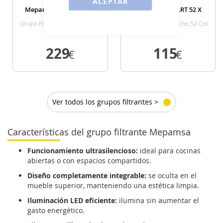
ACEPTAR
Mepamsa SMART PLUS
Mepamsa SMART 52 X
NEO 70 X
Grupo Filtrante Ancho 70 Cm
Grupo Filtrante Ancho 52 Cm
Inox
Inox
229
115
€
€
VER DETALLE
VER DETALLE
Ver todos los grupos filtrantes >
Características del grupo filtrante Mepamsa
Funcionamiento ultrasilencioso:
ideal para cocinas
abiertas o con espacios compartidos.
Diseño completamente integrable:
se oculta en el
mueble superior, manteniendo una estética limpia.
Iluminación LED eficiente:
ilumina sin aumentar el
gasto energético.