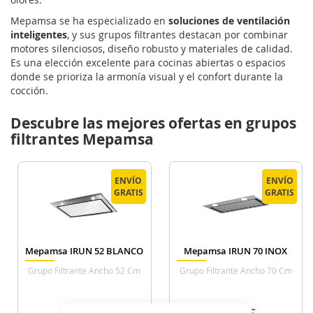
Mepamsa se ha especializado en
soluciones de ventilación
inteligentes
, y sus grupos filtrantes destacan por combinar
motores silenciosos, diseño robusto y materiales de calidad.
Es una elección excelente para cocinas abiertas o espacios
donde se prioriza la armonía visual y el confort durante la
cocción.
Descubre las mejores ofertas en grupos
filtrantes Mepamsa
ENVÍO
ENVÍO
ENVÍO
ENVÍO
GRATIS
GRATIS
GRATIS
GRATIS
Mepamsa IRUN 52 BLANCO
Mepamsa IRUN 70 INOX
Grupo Filtrante Ancho 52 Cm
Grupo Filtrante Ancho 70 Cm
Inox
Inox
325
335