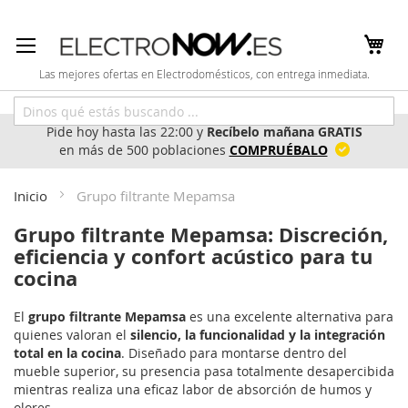
Ir
al
contenido
Las mejores ofertas en Electrodomésticos, con entrega inmediata.
Pide hoy hasta las 22:00 y
Recíbelo mañana GRATIS
en más de 500 poblaciones
COMPRUÉBALO
Inicio
Grupo filtrante Mepamsa
Grupo filtrante Mepamsa: Discreción,
eficiencia y confort acústico para tu
cocina
El
grupo filtrante Mepamsa
es una excelente alternativa para
quienes valoran el
silencio, la funcionalidad y la integración
total en la cocina
. Diseñado para montarse dentro del
mueble superior, su presencia pasa totalmente desapercibida
mientras realiza una eficaz labor de absorción de humos y
olores.