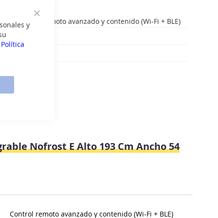
idad: Control remoto avanzado y contenido (Wi-Fi + BLE)
Cerrar
sonales y
su
ón IoT: hOn
a
Política
 humedad: Sí
grable Nofrost E Alto 193 Cm Ancho 54
Control remoto avanzado y contenido (Wi-Fi + BLE)