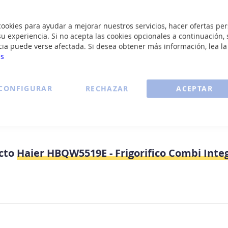
Conectiv
okies para ayudar a mejorar nuestros servicios, hacer ofertas per
u experiencia. Si no acepta las cookies opcionales a continuación, 
Aplicaci
cia puede verse afectada. Si desea obtener más información, lea l
es
Zona de
CONFIGURAR
RECHAZAR
ACEPTAR
ucto
Haier HBQW5519E - Frigorifico Combi Inte