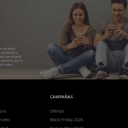
e sus datos
, productos y
atos personales
s derechos que le
nal sobre
CAMPAÑAS
pra
Ofertas
rales
Black Friday 2026