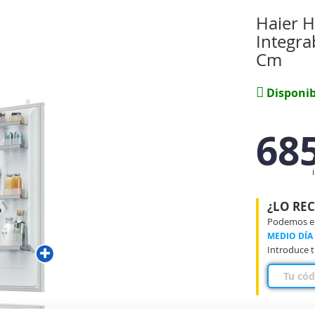
Haier 
Integra
Cm
Disponib
68
¿LO RE
Podemos ent
MEDIO DÍA
Introduce t