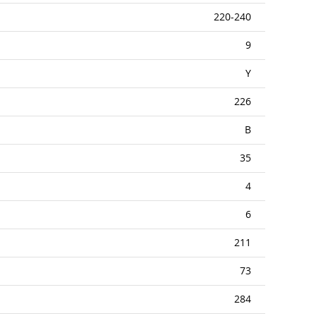
220-240
9
Y
226
B
35
4
6
211
73
284