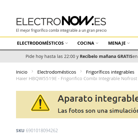
El mejor frigorífico combi integrable a un gran precio
ELECTRODOMÉSTICOS
COCINA
MENAJE
Pide hoy hasta las 22:00 y
Recíbelo mañana GRATIS
en
Inicio
Electrodomésticos
Frigoríficos integrables
Haier HBQW5519E - Frigorifico Combi Integrable Nofros
SKU
6901018094262