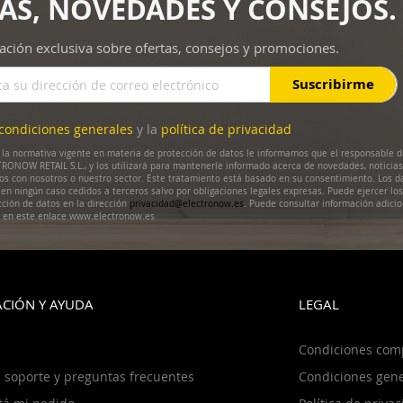
AS, NOVEDADES Y CONSEJOS.
ación exclusiva sobre ofertas, consejos y promociones.
Suscribirme
condiciones generales
y la
política de privacidad
la normativa vigente en materia de protección de datos le informamos que el responsable d
RONOW RETAIL S.L., y los utilizará para mantenerle informado acerca de novedades, noticias
dos con nosotros o nuestro sector. Este tratamiento está basado en su consentimiento. Los d
en ningún caso cedidos a terceros salvo por obligaciones legales expresas. Puede ejercer lo
cción de datos en la dirección
privacidad@electronow.es
. Puede consultar información adicio
s en este enlace www.electronow.es
CIÓN Y AYUDA
LEGAL
Condiciones com
 soporte y preguntas frecuentes
Condiciones gene