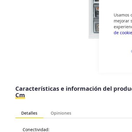
Usamos co
mejorar s
experien
de cooki
Saltar
al
Características e información del prod
comienzo
Cm
de
la
galería
Detalles
Opiniones
de
imágenes
Conectividad: