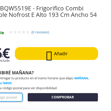
HBQW5519E - Frigorifico Combi
ble Nofrost E Alto 193 Cm Ancho 54
(0 reviews)
le
5€
Añadir
IVA
incluido
CIBIRÉ MAÑANA?
regar tu producto en el tramo horario que elijas:
MAÑANA,
 o TARDE
u código postal para ver disponibilidad
COMPROBAR