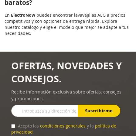
baratos?
En
ElectroNow
puedes encontrar lavavajillas AEG a precios
competitivos y con opciones de entrega rápida. Explora
nuestro catálogo y elige el modelo que mejor se adapte a tus
necesidades.
OFERTAS, NOVEDADES Y
CONSEJOS.
Recibe información exclusiva sobre ofertas, consejos
y promociones.
Inscríbase
Suscribirme
a
nuestro
boletín
Acepto las
condiciones generales
y la
política de
de
privacidad