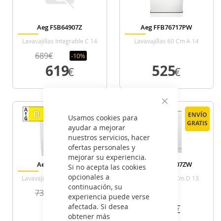
Aeg FSB64907Z
Aeg FFB76717PW
Lavavajillas Integrable C 14
Lavavajillas 60 Cm A 14
Cubiertos
Cubiertos Blanco
689€
-10%
619
525
€
€
VER DETALLE
VER DETALLE
Cerrar
ENVÍO
ENVÍO
ENVÍO
ENVÍO
Usamos cookies para
GRATIS
GRATIS
GRATIS
GRATIS
ayudar a mejorar
nuestros servicios, hacer
ofertas personales y
mejorar su experiencia.
Aeg FSB53617Z
Aeg FFB33607ZW
Si no acepta las cookies
opcionales a
Lavavajillas Integrable D 13
Lavavajillas 60 Cm D 13
continuación, su
Cubiertos
Cubiertos Blanco
739€
-17%
experiencia puede verse
615
429
afectada. Si desea
€
€
obtener más