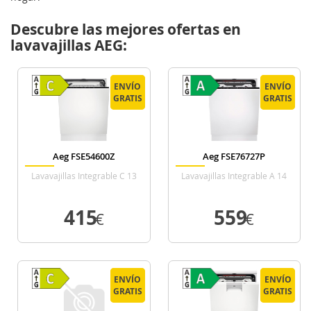
Descubre las mejores ofertas en
lavavajillas AEG:
ENVÍO
ENVÍO
ENVÍO
ENVÍO
GRATIS
GRATIS
GRATIS
GRATIS
Aeg FSE54600Z
Aeg FSE76727P
Lavavajillas Integrable C 13
Lavavajillas Integrable A 14
Cubiertos
Cubiertos
415
559
€
€
VER DETALLE
VER DETALLE
ENVÍO
ENVÍO
ENVÍO
ENVÍO
GRATIS
GRATIS
GRATIS
GRATIS