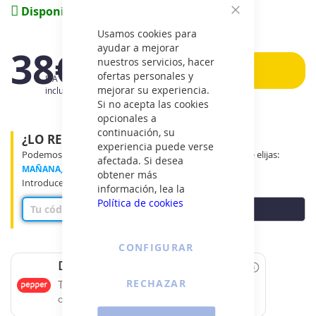
de
(0 reviews)
Disponible
imágenes
Cerrar
Usamos cookies para
ayudar a mejorar
38€
nuestros servicios, hacer
Añadir
ofertas personales y
IVA
mejorar su experiencia.
incluido
Si no acepta las cookies
opcionales a
continuación, su
¿LO RECIBIRÉ MAÑANA?
experiencia puede verse
Podemos entregar tu producto en el tramo horario que elijas:
afectada. Si desea
MAÑANA, MEDIO DÍA o TARDE
obtener más
Introduce tu código postal para ver disponibilidad
información, lea la
Política de cookies
COMPROBAR
CONFIGURAR
Date un capricho
RECHAZAR
Tus compras de 60€ a 2000€ financiadas
con Pepper.