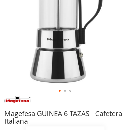
de
imágenes
Saltar
al
comienzo
Magefesa GUINEA 6 TAZAS - Cafetera
de
Italiana
la
galería