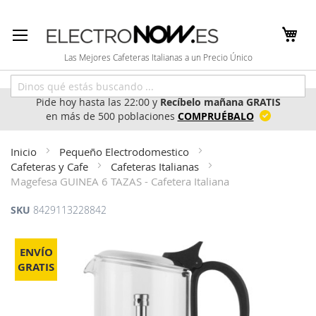
Ir
al
contenido
Las Mejores Cafeteras Italianas a un Precio Único
Pide hoy hasta las 22:00 y
Recíbelo mañana GRATIS
en más de 500 poblaciones
COMPRUÉBALO
Inicio
Pequeño Electrodomestico
Cafeteras y Cafe
Cafeteras Italianas
Magefesa GUINEA 6 TAZAS - Cafetera Italiana
SKU
8429113228842
Saltar
al
ENVÍO
final
GRATIS
de
la
galería