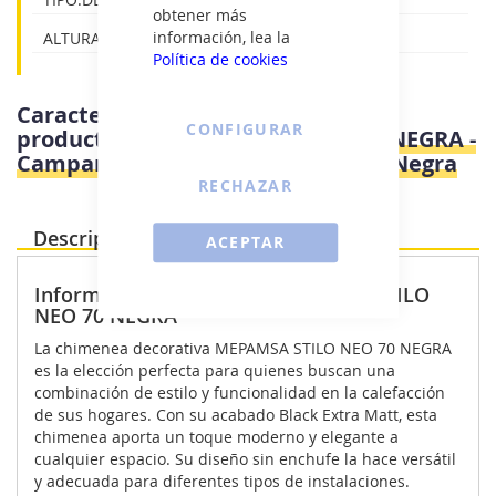
obtener más
información, lea la
ALTURA:60 - 70
Política de cookies
Características e información del
CONFIGURAR
producto
Mepamsa STILO NEO 70 NEGRA -
Campana Chimenea Ancho 70 Cm Negra
RECHAZAR
Descripción Producto
ACEPTAR
Información destacada - MEPAMSA STILO
NEO 70 NEGRA
La chimenea decorativa MEPAMSA STILO NEO 70 NEGRA
es la elección perfecta para quienes buscan una
combinación de estilo y funcionalidad en la calefacción
de sus hogares. Con su acabado Black Extra Matt, esta
chimenea aporta un toque moderno y elegante a
cualquier espacio. Su diseño sin enchufe la hace versátil
y adecuada para diferentes tipos de instalaciones.