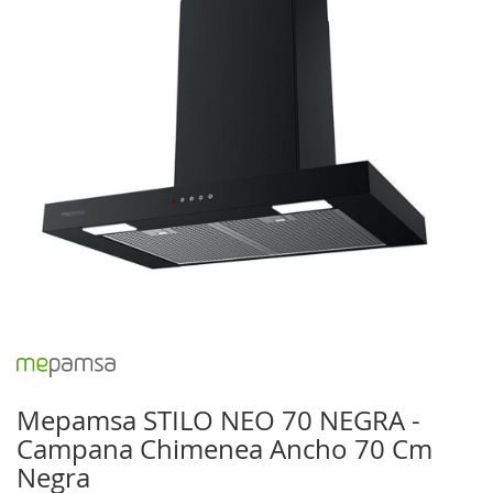
galería
de
imágenes
Saltar
al
comienzo
Mepamsa STILO NEO 70 NEGRA -
de
Campana Chimenea Ancho 70 Cm
la
galería
Negra
de