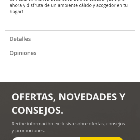
ahora y disfruta de un ambiente cálido y acogedor en tu
hogar!
Detalles
Opiniones
OFERTAS, NOVEDADES Y
CONSEJOS.
Recibe información exclusiva sobre ofertas, consejos
y promociones.
Inscríbase