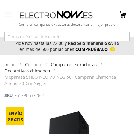
Ir
al
contenido
Comprar campanas extractoras decorativas al mejor precio
Pide hoy hasta las 22:00 y
Recíbelo mañana GRATIS
en más de 500 poblaciones
COMPRUÉBALO
Inicio
Cocción
Campanas extractoras
Decorativas chimenea
Mepamsa STILO NEO 70 NEGRA - Campana Chimenea
Ancho 70 Cm Negra
SKU
7612986372861
Saltar
al
ENVÍO
final
GRATIS
de
la