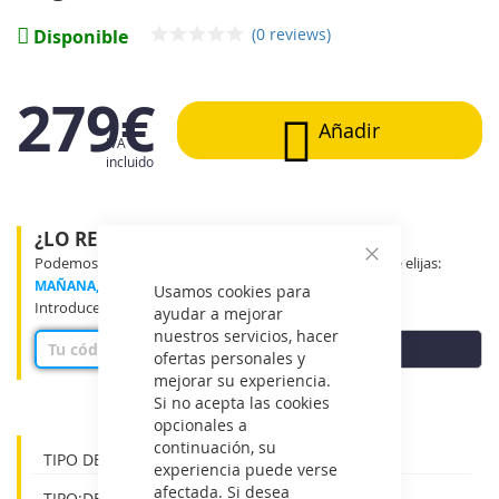
imágenes
(0 reviews)
Disponible
279€
Añadir
IVA
incluido
¿LO RECIBIRÉ MAÑANA?
Podemos entregar tu producto en el tramo horario que elijas:
Cerrar
MAÑANA, MEDIO DÍA o TARDE
Usamos cookies para
Introduce tu código postal para ver disponibilidad
ayudar a mejorar
nuestros servicios, hacer
COMPROBAR
ofertas personales y
mejorar su experiencia.
Si no acepta las cookies
opcionales a
continuación, su
TIPO DE CONTROL:BOTONES
experiencia puede verse
afectada. Si desea
TIPO:DECORATIVA