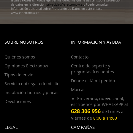
legales expresas. Puede ejercer los derechos que le asisten sobre protección
de datos en la dirección
privacidad@electronow.es
. Puede consultar
información adicional sobre Protección de Datos en este enlace
www.electronow.es
SOBRE NOSOTROS
INFORMACIÓN Y AYUDA
Quiénes somos
Contacto
Opiniones Electronow
Centro de soporte y
preguntas frecuentes
Tipos de envio
Dónde está mi pedido
Servicio entrega a domicilio
Marcas
Instalación hornos y placas
☀️ En verano, nuevo canal,
Devoluciones
escríbenos por WHATSAPP al
628 306 956
de Lunes a
Viernes de
8:00 a 14:00
LEGAL
CAMPAÑAS