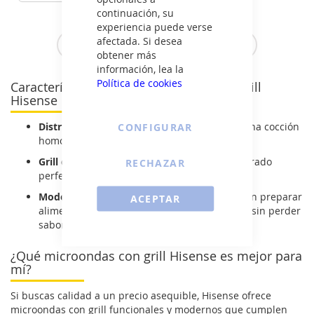
VER DETALLE
continuación, su
experiencia puede verse
afectada. Si desea
Ver todos los microondas con grill >
obtener más
información, lea la
Política de cookies
Características de los microondas con grill
Hisense
Distribución uniforme del calor:
Garantiza una cocción
CONFIGURAR
homogénea en todos los alimentos.
Grill de alto rendimiento:
Proporciona un dorado
RECHAZAR
perfecto y resultados crujientes.
Modelos con función descongelado:
Permiten preparar
ACEPTAR
alimentos directamente desde el congelador sin perder
sabor ni textura.
¿Qué microondas con grill Hisense es mejor para
mí?
Si buscas calidad a un precio asequible, Hisense ofrece
microondas con grill funcionales y modernos que cumplen