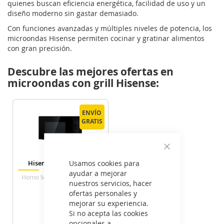
quienes buscan eficiencia energética, facilidad de uso y un
diseño moderno sin gastar demasiado.
Con funciones avanzadas y múltiples niveles de potencia, los
microondas Hisense permiten cocinar y gratinar alimentos
con gran precisión.
Descubre las mejores ofertas en
microondas con grill Hisense:
ENVÍO
ENVÍO
GRATIS
GRATIS
Cerrar
Usamos cookies para
Hisense H20MOBP1G
ayudar a mejorar
Horno Microondas Con Grill
nuestros servicios, hacer
20 Litros Negro
ofertas personales y
75
mejorar su experiencia.
€
Si no acepta las cookies
opcionales a