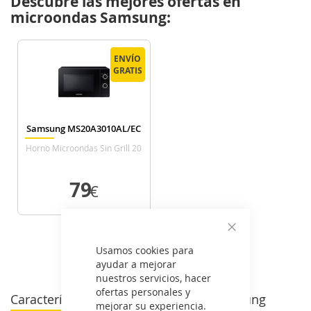
Descubre las mejores ofertas en
microondas Samsung:
ENVÍO
ENVÍO
GRATIS
GRATIS
Samsung MS20A3010AL/EC
Horno Microondas Sin Grill 20
Litros Negro
79
€
VER DETALLE
Cerrar
Usamos cookies para
Ver todos los microondas >
ayudar a mejorar
nuestros servicios, hacer
ofertas personales y
Características de los microondas Samsung
mejorar su experiencia.