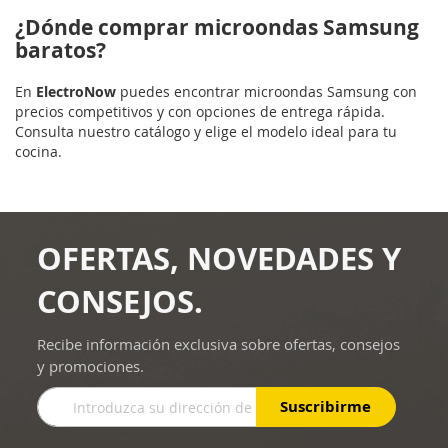
¿Dónde comprar microondas Samsung
baratos?
En
ElectroNow
puedes encontrar microondas Samsung con
precios competitivos y con opciones de entrega rápida.
Consulta nuestro catálogo y elige el modelo ideal para tu
cocina.
OFERTAS, NOVEDADES Y
CONSEJOS.
Recibe información exclusiva sobre ofertas, consejos
y promociones.
Inscríbase
Suscribirme
a
nuestro