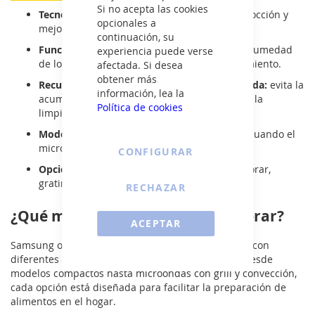
Si no acepta las cookies
Tecnología HotBlast™:
reduce el tiempo de cocción y
opcionales a
mejora la textura de los alimentos.
continuación, su
Función Smart Moisture Sensor:
detecta la humedad
experiencia puede verse
de los alimentos para evitar el sobrecalentamiento.
afectada. Si desea
obtener más
Recubrimiento interior de cerámica esmaltada:
evita la
información, lea la
acumulación de grasa y bacterias, facilitando la
Política de cookies
limpieza.
Modo Eco:
minimiza el consumo de energía cuando el
microondas no está en uso.
CONFIGURAR
Opciones con grill y convección:
permiten dorar,
gratinar y hornear con resultados óptimos.
RECHAZAR
¿Qué microondas Samsung comprar?
ACEPTAR
Samsung ofrece una gran variedad de microondas con
diferentes capacidades y tecnologías avanzadas. Desde
modelos compactos hasta microondas con grill y convección,
cada opción está diseñada para facilitar la preparación de
alimentos en el hogar.