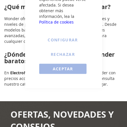
afectada. Si desea
¿Qué microondas Wonder comprar?
obtener más
información, lea la
Wonder ofrece microondas con distintas capacidades y
Política de cookies
niveles de potencia, adaptándose a cada necesidad. Desde
modelos básicos hasta opciones con grill y funciones
avanzadas, son una opción práctica y económica para
CONFIGURAR
cualquier cocina.
¿Dónde comprar microondas Wonder
RECHAZAR
baratos?
ACEPTAR
En
ElectroNow
puedes encontrar microondas Wonder con
precios accesibles y opciones de entrega rápida. Consulta
nuestro catálogo y elige el modelo ideal para tu hogar.
OFERTAS, NOVEDADES Y
CONSEJOS.