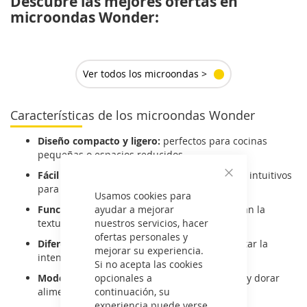
Descubre las mejores ofertas en
microondas Wonder:
Ver todos los microondas >
Características de los microondas Wonder
Diseño compacto y ligero:
perfectos para cocinas
pequeñas o espacios reducidos.
Fácil manejo:
controles mecánicos o digitales intuitivos
Cerrar
para un uso cómodo.
Usamos cookies para
ayudar a mejorar
Funciones de descongelado rápido:
conservan la
nuestros servicios, hacer
textura y el sabor de los alimentos.
ofertas personales y
Diferentes niveles de potencia:
permite ajustar la
mejorar su experiencia.
intensidad según el tipo de preparación.
Si no acepta las cookies
opcionales a
Modelos con grill:
opción ideal para gratinar y dorar
continuación, su
alimentos.
experiencia puede verse