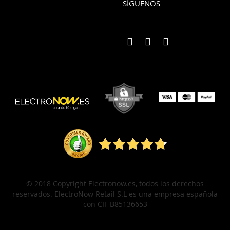
SÍGUENOS
© 2018 Copyright Electronow.es, todos los derechos
reservados. ElectroNow Retail S.L es una empresa española
con CIF B85136653