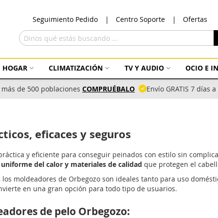
Ir
Seguimiento Pedido
Centro Soporte
Ofertas
al
con
Buscar
HOGAR
CLIMATIZACIÓN
TV Y AUDIO
OCIO E 
 más de 500 poblaciones
COMPRUÉBALO
Envío GRATIS 7 días 
icos, eficaces y seguros
ráctica y eficiente para conseguir peinados con estilo sin complica
 uniforme del calor y materiales de calidad
que protegen el cabell
d, los moldeadores de Orbegozo son ideales tanto para uso domés
onvierte en una gran opción para todo tipo de usuarios.
eadores de pelo Orbegozo: