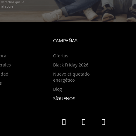
s derechos que le
nal sobre
CAMPAÑAS
pra
Ofertas
rales
Black Friday 2026
cidad
Nuevo etiquetado
energético
s
Blog
SÍGUENOS