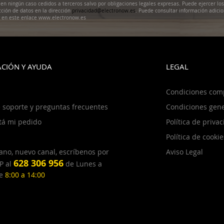
en ningún caso cedidos a terceros salvo por obligaciones legales expresas. Puede ejercer lo
cción de datos en la dirección
privacidad@electronow.es
. Puede consultar información adicio
s en este enlace www.electronow.es
CIÓN Y AYUDA
LEGAL
Condiciones com
 soporte y preguntas frecuentes
Condiciones gene
tá mi pedido
Política de priva
Política de cookie
ano, nuevo canal, escríbenos por
Aviso Legal
628 306 956
P al
de Lunes a
de
8:00 a 14:00