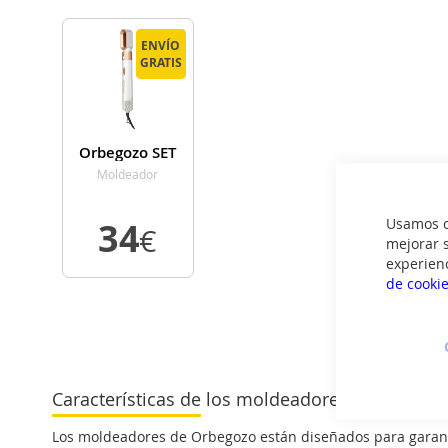
ENVÍO
ENVÍO
GRATIS
GRATIS
Orbegozo SET
8000
Moldeador
Usamos co
34
€
mejorar s
experien
de cooki
VER
DETALLE
Características de los moldeadores de pelo O
Los moldeadores de Orbegozo están diseñados para garantiz