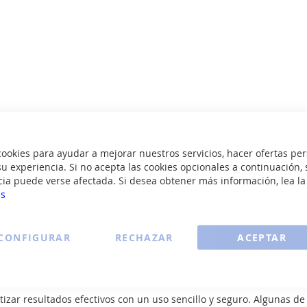
okies para ayudar a mejorar nuestros servicios, hacer ofertas per
u experiencia. Si no acepta las cookies opcionales a continuación, 
cia puede verse afectada. Si desea obtener más información, lea l
es
Ver todos los moldeadores de pelo >
CONFIGURAR
RECHAZAR
ACEPTAR
rbegozo
ar resultados efectivos con un uso sencillo y seguro. Algunas de 