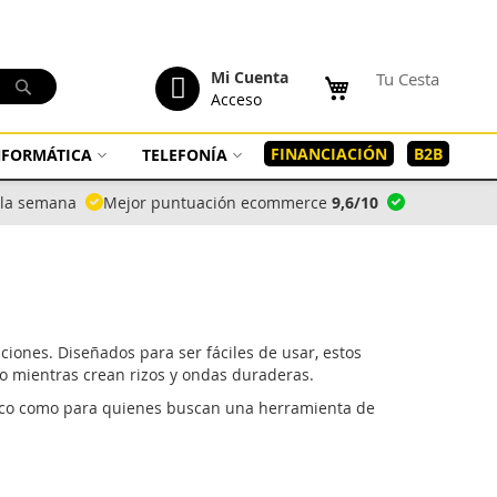
tenido
Mi Cuenta
Tu Cesta
Buscar
Acceso
FINANCIACIÓN
B2B
INFORMÁTICA
TELEFONÍA
a la semana
Mejor puntuación ecommerce
9,6/10
ciones. Diseñados para ser fáciles de usar, estos
o mientras crean rizos y ondas duraderas.
tico como para quienes buscan una herramienta de