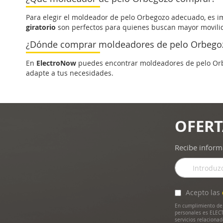
Para elegir el moldeador de pelo Orbegozo adecuado, es im
giratorio
son perfectos para quienes buscan mayor movili
¿Dónde comprar moldeadores de pelo Orbegoz
En
ElectroNow
puedes encontrar moldeadores de pelo Orbeg
adapte a tus necesidades.
OFERT
Recibe inform
Inscríbase
a
nuestro
boletín
Acepto las
de
En cumplimiento de 
noticias:
personales es ELECT
servicios relaciona