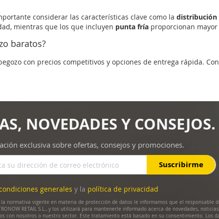
portante considerar las características clave como la
distribución 
dad, mientras que los que incluyen
punta fría
proporcionan mayor 
o baratos?
ozo con precios competitivos y opciones de entrega rápida. Cons
AS, NOVEDADES Y CONSEJOS.
ación exclusiva sobre ofertas, consejos y promociones.
Suscribirme
condiciones generales
y la
política de privacidad
la normativa vigente en materia de protección de datos le informamos que el responsable d
RONOW RETAIL S.L., y los utilizará para mantenerle informado acerca de novedades, noticias
dos con nosotros o nuestro sector. Este tratamiento está basado en su consentimiento. Los d