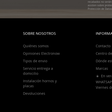
recabados no serán 
asisten sobre prote
Protección de Dato
SOBRE NOSOTROS
INFORMA
Quiénes somos
Contacto
Opiniones Electronow
Centro de
Tipos de envio
Dónde es
Servicio entrega a
Marcas
domicilio
☀️ En ver
Instalación hornos y
WHATSAP
placas
Viernes 
Devoluciones