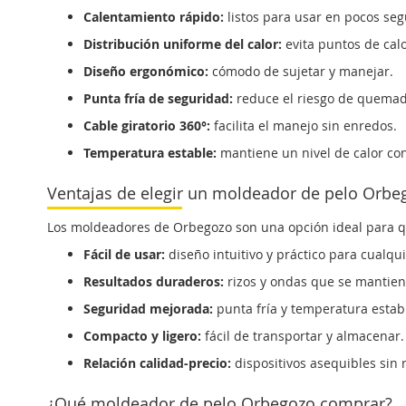
Calentamiento rápido:
listos para usar en pocos se
Distribución uniforme del calor:
evita puntos de cal
Diseño ergonómico:
cómodo de sujetar y manejar.
Punta fría de seguridad:
reduce el riesgo de quemad
Cable giratorio 360°:
facilita el manejo sin enredos.
Temperatura estable:
mantiene un nivel de calor co
Ventajas de elegir un moldeador de pelo Orbe
Los moldeadores de Orbegozo son una opción ideal para qui
Fácil de usar:
diseño intuitivo y práctico para cualqui
Resultados duraderos:
rizos y ondas que se mantie
Seguridad mejorada:
punta fría y temperatura establ
Compacto y ligero:
fácil de transportar y almacenar.
Relación calidad-precio:
dispositivos asequibles sin r
¿Qué moldeador de pelo Orbegozo comprar?