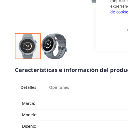
mejorar s
experien
de cooki
Saltar
al
Características e información del prod
comienzo
de
la
Detalles
Opiniones
galería
de
imágenes
Marca:
Modelo:
Diseño: