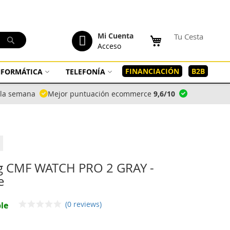
tenido
Mi Cuenta
Tu Cesta
Buscar
Acceso
FINANCIACIÓN
B2B
INFORMÁTICA
TELEFONÍA
a la semana
Mejor puntuación ecommerce
9,6/10
g CMF WATCH PRO 2 GRAY -
e
(0 reviews)
le