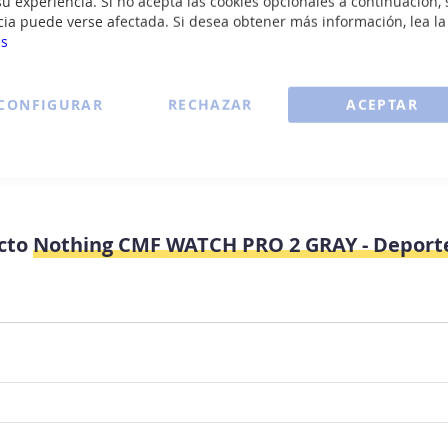
u experiencia. Si no acepta las cookies opcionales a continuación, 
cia puede verse afectada. Si desea obtener más información, lea l
es
CONFIGURAR
RECHAZAR
ACEPTAR
ucto
Nothing CMF WATCH PRO 2 GRAY - Deport