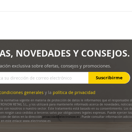
AS, NOVEDADES Y CONSEJOS.
ación exclusiva sobre ofertas, consejos y promociones.
Suscribirme
condiciones generales
y la
política de privacidad
la normativa vigente en materia de protección de datos le informamos que el responsable d
RONOW RETAIL S.L., y los utilizará para mantenerle informado acerca de novedades, noticias
dos con nosotros o nuestro sector. Este tratamiento está basado en su consentimiento. Los d
en ningún caso cedidos a terceros salvo por obligaciones legales expresas. Puede ejercer lo
cción de datos en la dirección
privacidad@electronow.es
. Puede consultar información adicio
s en este enlace www.electronow.es