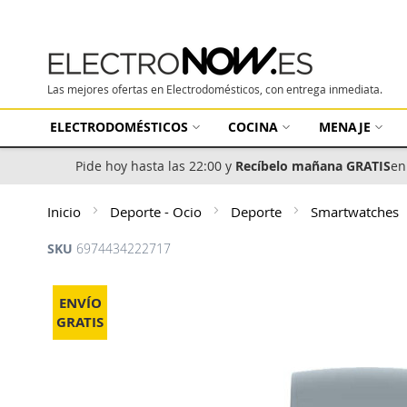
Las mejores ofertas en Electrodomésticos, con entrega inmediata.
ELECTRODOMÉSTICOS
COCINA
MENAJE
Pide hoy hasta las 22:00 y
Recíbelo mañana GRATIS
en
Inicio
Deporte - Ocio
Deporte
Smartwatches
SKU
6974434222717
Saltar
al
ENVÍO
final
GRATIS
de
la
galería
de