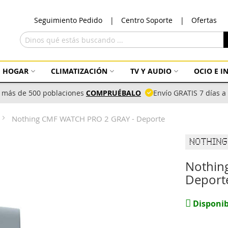
Ir
Seguimiento Pedido
Centro Soporte
Ofertas
al
con
Buscar
HOGAR
CLIMATIZACIÓN
TV Y AUDIO
OCIO E 
 más de 500 poblaciones
COMPRUÉBALO
Envío GRATIS 7 días 
Nothing CMF WATCH PRO 2 GRAY - Deporte
Nothin
Deport
Disponib