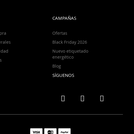
CAMPAÑAS
pra
Ofertas
rales
Black Friday 2026
cidad
Nuevo etiquetado
energético
s
Blog
SÍGUENOS