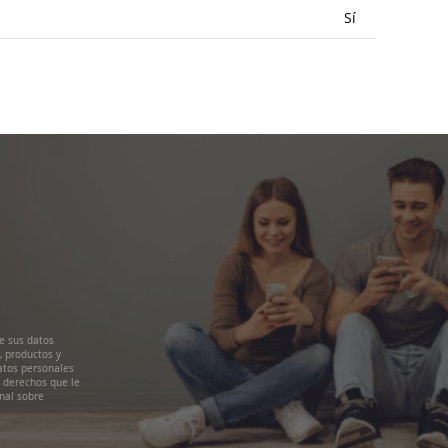
Sí
e sus datos
, productos y
atos personales
s derechos que le
nal sobre