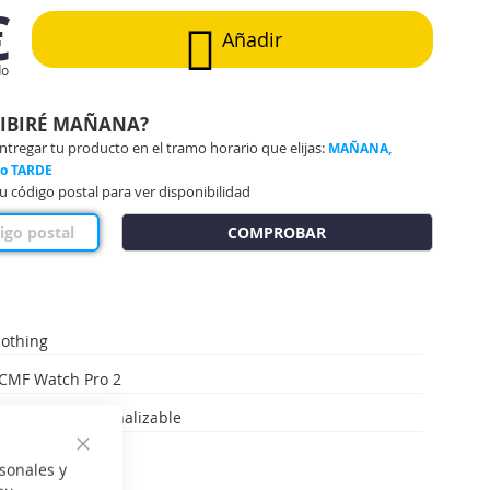
€
Añadir
do
CIBIRÉ MAÑANA?
regar tu producto en el tramo horario que elijas:
MAÑANA,
 o TARDE
u código postal para ver disponibilidad
COMPROBAR
othing
CMF Watch Pro 2
Elegante y personalizable
Cerrar
sonales y