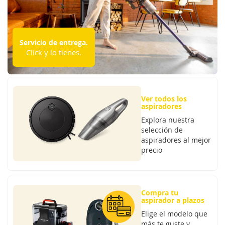
Servicio de entrega.
Click y lo tienes.
Ver todos los
aspiradores
Explora nuestra
selección de
aspiradores al mejor
precio
Compra tu
aspirador a plazos
Elige el modelo que
más te guste y