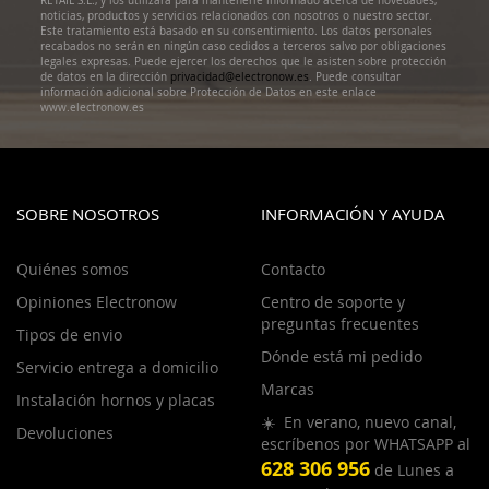
RETAIL S.L., y los utilizará para mantenerle informado acerca de novedades,
noticias, productos y servicios relacionados con nosotros o nuestro sector.
Este tratamiento está basado en su consentimiento. Los datos personales
recabados no serán en ningún caso cedidos a terceros salvo por obligaciones
legales expresas. Puede ejercer los derechos que le asisten sobre protección
de datos en la dirección
privacidad@electronow.es
. Puede consultar
información adicional sobre Protección de Datos en este enlace
www.electronow.es
SOBRE NOSOTROS
INFORMACIÓN Y AYUDA
Quiénes somos
Contacto
Opiniones Electronow
Centro de soporte y
preguntas frecuentes
Tipos de envio
Dónde está mi pedido
Servicio entrega a domicilio
Marcas
Instalación hornos y placas
☀️ En verano, nuevo canal,
Devoluciones
escríbenos por WHATSAPP al
628 306 956
de Lunes a