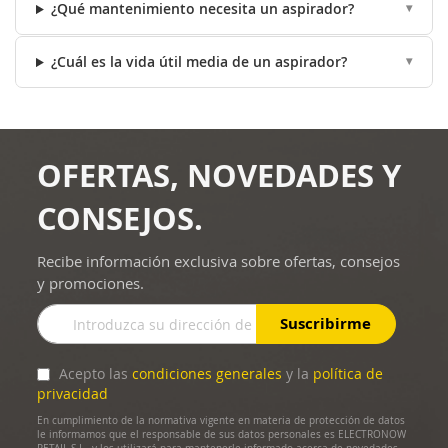
¿Qué mantenimiento necesita un aspirador?
¿Cuál es la vida útil media de un aspirador?
OFERTAS, NOVEDADES Y
CONSEJOS.
Recibe información exclusiva sobre ofertas, consejos
y promociones.
Inscríbase
Suscribirme
a
nuestro
boletín
Acepto las
condiciones generales
y la
política de
de
privacidad
noticias:
En cumplimiento de la normativa vigente en materia de protección de datos
le informamos que el responsable de sus datos personales es ELECTRONOW