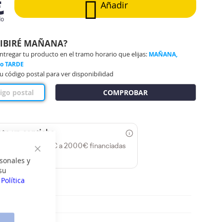
€
Añadir
do
CIBIRÉ MAÑANA?
regar tu producto en el tramo horario que elijas:
MAÑANA,
 o TARDE
u código postal para ver disponibilidad
COMPROBAR
te un capricho
s compras de 60€ a 2000€ financiadas
n Pepper.
Cerrar
sonales y
su
a
Política
luminio
jarra: Aluminio