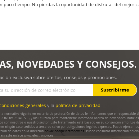
en poco tiempo. No pierdas la oportunidad de disfrutar del mejor c
AS, NOVEDADES Y CONSEJOS.
ación exclusiva sobre ofertas, consejos y promociones.
Suscribirme
condiciones generales
y la
política de privacidad
la normativa vigente en materia de protección de datos le informamos que el responsable d
RONOW RETAIL S.L., y los utilizará para mantenerle informado acerca de novedades, noticias
dos con nosotros o nuestro sector. Este tratamiento está basado en su consentimiento. Los d
en ningún caso cedidos a terceros salvo por obligaciones legales expresas. Puede ejercer lo
cción de datos en la dirección
privacidad@electronow.es
. Puede consultar información adicio
s en este enlace www.electronow.es