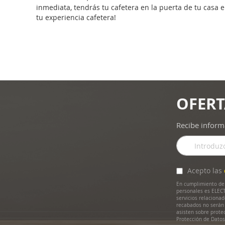
inmediata, tendrás tu cafetera en la puerta de tu casa 
tu experiencia cafetera!
OFERT
Recibe inform
Inscríbase
a
nuestro
boletín
Acepto las
de
En cumplimiento de 
noticias:
personales es ELECT
servicios relaciona
recabados no serán 
asisten sobre prote
Protección de Dato