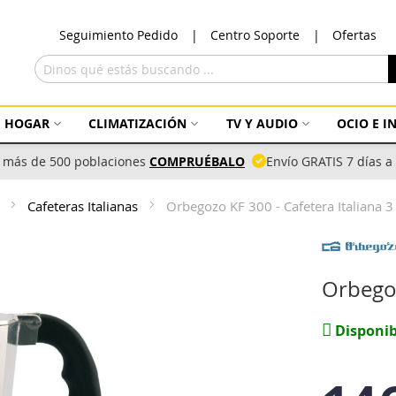
Ir
Seguimiento Pedido
Centro Soporte
Ofertas
al
con
Buscar
HOGAR
CLIMATIZACIÓN
TV Y AUDIO
OCIO E 
 más de 500 poblaciones
COMPRUÉBALO
Envío GRATIS 7 días 
e
Cafeteras Italianas
Orbegozo KF 300 - Cafetera Italiana 3
Orbegoz
Disponib