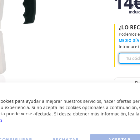
14
IVA
inclui
¿LO RE
Podemos ent
MEDIO DÍA
Introduce t
Da
Tu
co
okies para ayudar a mejorar nuestros servicios, hacer ofertas per
u experiencia. Si no acepta las cookies opcionales a continuación, 
cia puede verse afectada. Si desea obtener más información, lea l
Color: A
es
Tipo de 
CONFIGURAR
RECHAZAR
ACEPTAR