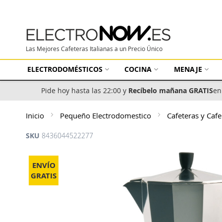
Las Mejores Cafeteras Italianas a un Precio Único
ELECTRODOMÉSTICOS
COCINA
MENAJE
Pide hoy hasta las 22:00 y
Recíbelo mañana GRATIS
en
Inicio
Pequeño Electrodomestico
Cafeteras y Caf
SKU
8436044522277
Saltar
al
ENVÍO
final
GRATIS
de
la
galería
de