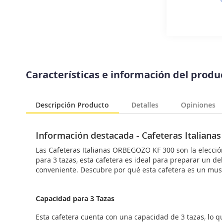
Saltar
al
Características e información del prod
comienzo
de
la
Descripción Producto
Detalles
Opiniones
galería
de
imágenes
Información destacada - Cafeteras Italian
Las Cafeteras Italianas ORBEGOZO KF 300 son la elecció
para 3 tazas, esta cafetera es ideal para preparar un del
conveniente. Descubre por qué esta cafetera es un must
Capacidad para 3 Tazas
Esta cafetera cuenta con una capacidad de 3 tazas, lo qu