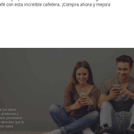
afé con esta increíble cafetera. ¡Compra ahora y mejora
e sus datos
, productos y
atos personales
s derechos que le
nal sobre