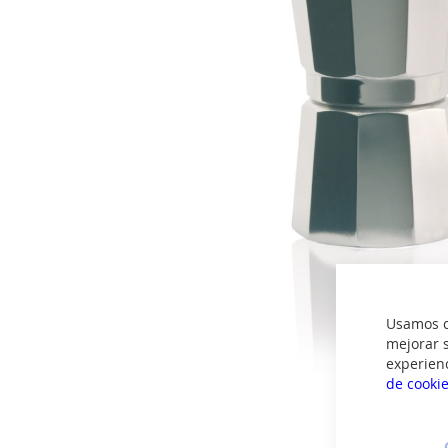
imágenes
Usamos co
mejorar s
experien
de cooki