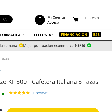
tenido
Mi Cuenta
Tu Cesta
Buscar
Acceso
FINANCIACIÓN
B2B
INFORMÁTICA
TELEFONÍA
a la semana
Mejor puntuación ecommerce
9,6/10
 Tazas
o KF 300 - Cafetera Italiana 3 Tazas
(1 reviews)
le