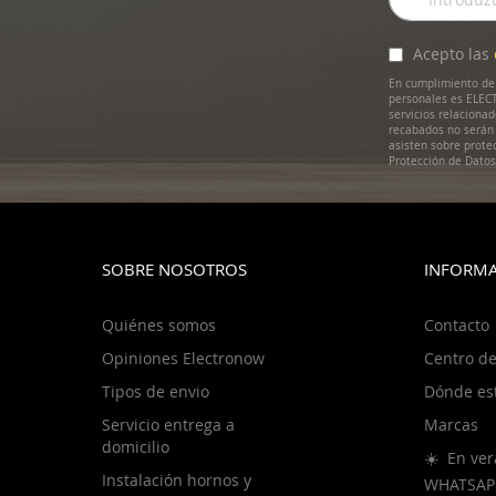
a
nuestro
boletín
Acepto las
de
En cumplimiento de 
noticias:
personales es ELECT
servicios relaciona
recabados no serán 
asisten sobre prote
Protección de Dato
SOBRE NOSOTROS
INFORMA
Quiénes somos
Contacto
Opiniones Electronow
Centro de
Tipos de envio
Dónde es
Servicio entrega a
Marcas
domicilio
☀️ En ver
Instalación hornos y
WHATSAP