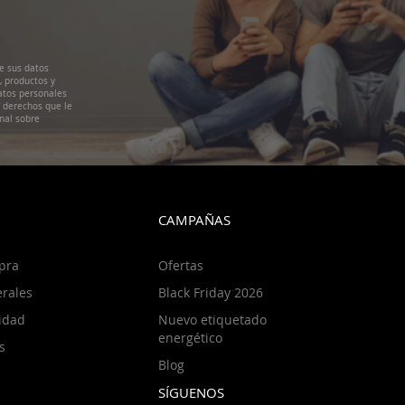
e sus datos
, productos y
atos personales
s derechos que le
nal sobre
CAMPAÑAS
pra
Ofertas
rales
Black Friday 2026
cidad
Nuevo etiquetado
energético
s
Blog
SÍGUENOS