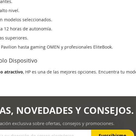
gantes.
lto nivel.
en modelos seleccionados.
ta 12 horas de autonomía.
as superiores.
P Pavilion hasta gaming OMEN y profesionales EliteBook.
olo Dispositivo
o atractivo
, HP es una de las mejores opciones. Encuentra tu mode
AS, NOVEDADES Y CONSEJOS.
ación exclusiva sobre ofertas, consejos y promociones.
Suscribirme