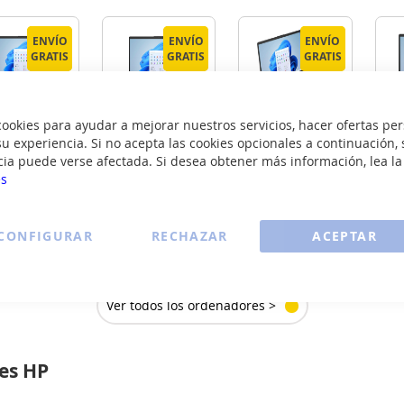
ENVÍO
ENVÍO
ENVÍO
ENVÍO
ENVÍO
ENVÍO
GRATIS
GRATIS
GRATIS
GRATIS
GRATIS
GRATIS
okies para ayudar a mejorar nuestros servicios, hacer ofertas per
Hp 15
Hp HP 15
Hp 15
u experiencia. Si no acepta las cookies opcionales a continuación, 
D0343NS I3
FD0239NS I5
FC0130NS RYZEN
cia puede verse afectada. Si desea obtener más información, lea l
7
es
479
535
569
€
€
€
CONFIGURAR
RECHAZAR
ACEPTAR
VER
VER
VER
ETALLE
DETALLE
DETALLE
Ver todos los ordenadores >
res HP