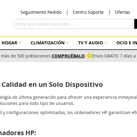
Ir
Seguimiento Pedido
Centro Soporte
Ofertas
al
con
Buscar
HOGAR
CLIMATIZACIÓN
TV Y AUDIO
OCIO E 
 más de 500 poblaciones
COMPRUÉBALO
Envío GRATIS 7 días 
Calidad en un Solo Dispositivo
ogía de última generación para ofrecer una experiencia inmejorabl
luciones para todo tipo de usuarios.
d y configuraciones optimizadas, los ordenadores HP garantizan ef
nadores HP: