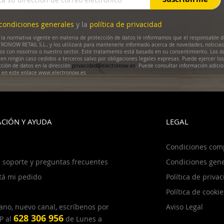
condiciones generales
y la
política de privacidad
la normativa vigente en materia de protección de datos le informamos que el responsable d
RONOW RETAIL S.L., y los utilizará para mantenerle informado acerca de novedades, noticias
dos con nosotros o nuestro sector. Este tratamiento está basado en su consentimiento. Los d
en ningún caso cedidos a terceros salvo por obligaciones legales expresas. Puede ejercer lo
cción de datos en la dirección
privacidad@electronow.es
. Puede consultar información adicio
s en este enlace www.electronow.es
CIÓN Y AYUDA
LEGAL
Condiciones com
 soporte y preguntas frecuentes
Condiciones gene
tá mi pedido
Política de priva
Política de cookie
ano, nuevo canal, escríbenos por
Aviso Legal
628 306 956
P al
de Lunes a