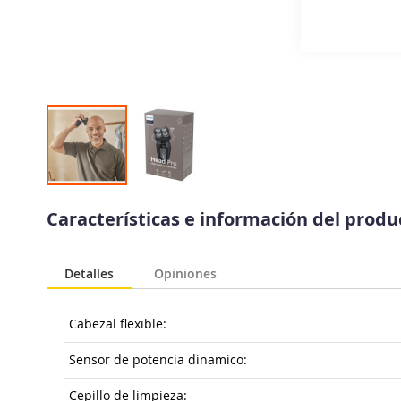
Saltar
al
Características e información del prod
comienzo
de
la
Detalles
Opiniones
galería
de
imágenes
Cabezal flexible:
Sensor de potencia dinamico:
Cepillo de limpieza: