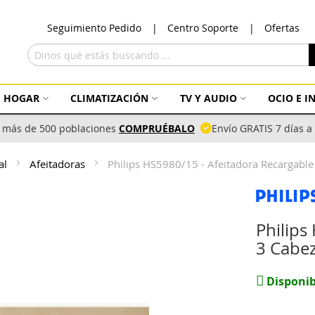
Ir
Seguimiento Pedido
Centro Soporte
Ofertas
al
con
Buscar
HOGAR
CLIMATIZACIÓN
TV Y AUDIO
OCIO E 
 más de 500 poblaciones
COMPRUÉBALO
Envío GRATIS 7 días 
al
Afeitadoras
Philips HS5980/15 - Afeitadora Recargable
Philips
3 Cabez
Disponib