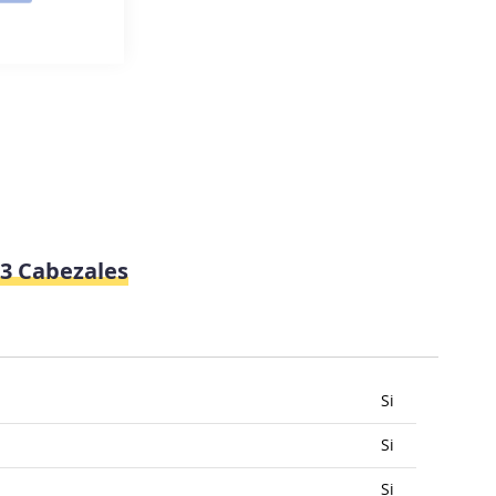
 3 Cabezales
Si
Si
Si