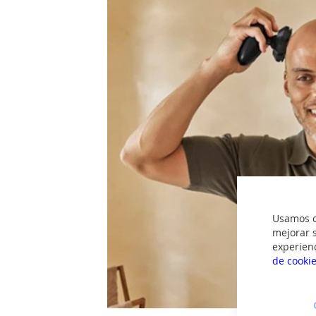
imágenes
Usamos co
mejorar s
experien
de cooki