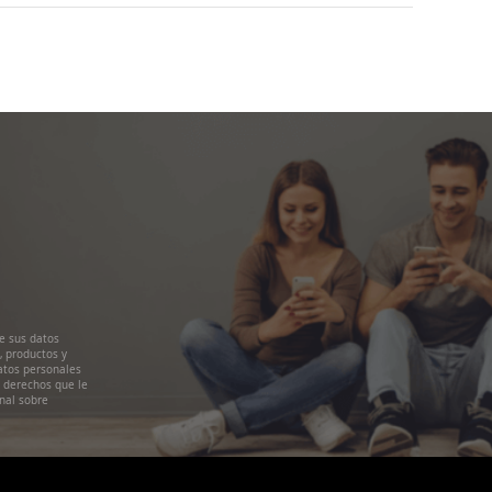
e sus datos
, productos y
atos personales
s derechos que le
nal sobre