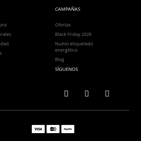
CAMPAÑAS
pra
Ofertas
rales
Black Friday 2026
cidad
Nuevo etiquetado
energético
s
Blog
SÍGUENOS