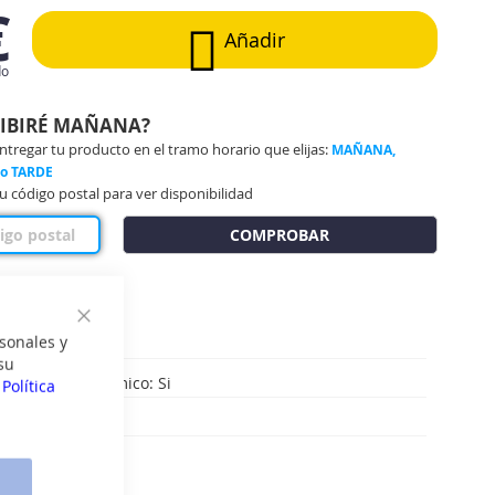
€
Añadir
do
CIBIRÉ MAÑANA?
regar tu producto en el tramo horario que elijas:
MAÑANA,
 o TARDE
u código postal para ver disponibilidad
COMPROBAR
Cerrar
sonales y
lexible: Si
su
e potencia dinamico: Si
a
Política
e limpieza: Si