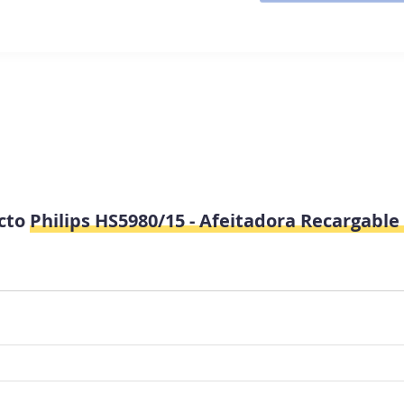
ucto
Philips HS5980/15 - Afeitadora Recargable