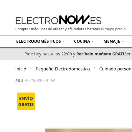
Comprar máquinas de afeitar y afeitadoras baratas al mejor precio
ELECTRODOMÉSTICOS
COCINA
MENAJE
Pide hoy hasta las 22:00 y
Recíbelo mañana GRATIS
en
Inicio
Pequeño Electrodomestico
Cuidado person
SKU
8720689044264
Saltar
al
ENVÍO
final
GRATIS
de
la
galería
de