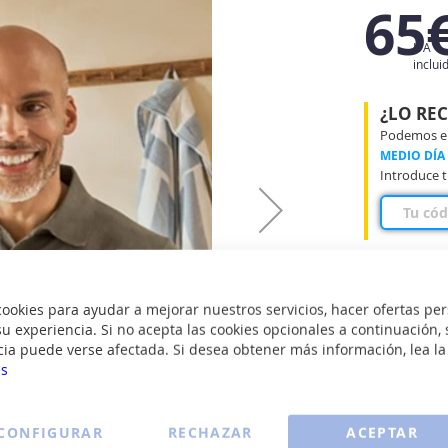
65
IVA
inclui
¿LO RE
Podemos ent
MEDIO DÍA
Introduce t
okies para ayudar a mejorar nuestros servicios, hacer ofertas per
Cabezal f
u experiencia. Si no acepta las cookies opcionales a continuación, 
Sensor d
cia puede verse afectada. Si desea obtener más información, lea l
es
Cepillo d
CONFIGURAR
RECHAZAR
ACEPTAR