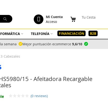
tenido
Mi Cuenta
Tu Cesta
Buscar
Acceso
FINANCIACIÓN
B2B
INFORMÁTICA
TELEFONÍA
a la semana
Mejor puntuación ecommerce
9,6/10
 3 Cabezales
 HS5980/15 - Afeitadora Recargable
ales
(0 reviews)
le