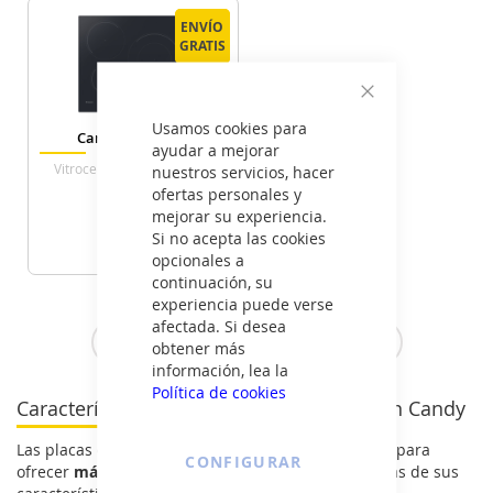
ENVÍO
ENVÍO
GRATIS
GRATIS
Cerrar
Usamos cookies para
Candy CI633C/E1
ayudar a mejorar
Vitroceramica Induccion 3
nuestros servicios, hacer
Zonas Coccion Ancho 60 Cm
ofertas personales y
mejorar su experiencia.
209
€
Si no acepta las cookies
opcionales a
continuación, su
VER DETALLE
experiencia puede verse
afectada. Si desea
Ver todas las placas de inducción >
obtener más
información, lea la
Política de cookies
Características de las placas de inducción Candy
Las placas de inducción Candy han sido diseñadas para
CONFIGURAR
ofrecer
máxima comodidad y rendimiento
. Algunas de sus