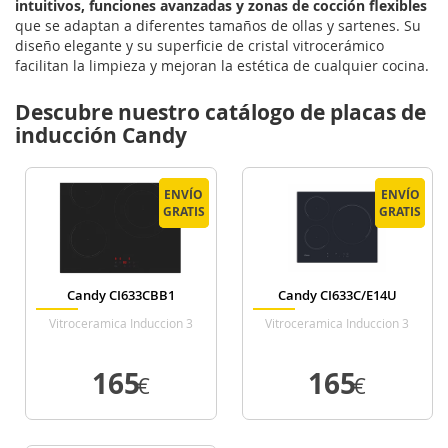
intuitivos, funciones avanzadas y zonas de cocción flexibles
que se adaptan a diferentes tamaños de ollas y sartenes. Su
diseño elegante y su superficie de cristal vitrocerámico
facilitan la limpieza y mejoran la estética de cualquier cocina.
Descubre nuestro catálogo de placas de
inducción Candy
ENVÍO
ENVÍO
ENVÍO
ENVÍO
GRATIS
GRATIS
GRATIS
GRATIS
Candy CI633CBB1
Candy CI633C/E14U
Vitroceramica Induccion 3
Vitroceramica Induccion 3
Zonas Coccion Ancho 59 Cm
Zonas Coccion Ancho 60 Cm
165
165
€
€
VER DETALLE
VER DETALLE