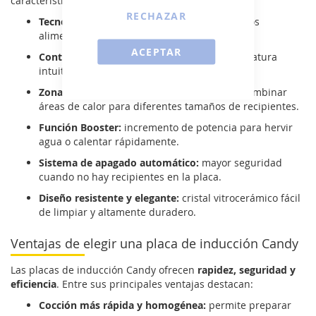
características más destacadas incluyen:
RECHAZAR
Tecnología de inducción eficiente:
calienta los
alimentos en menos tiempo y ahorra energía.
ACEPTAR
Control táctil de precisión:
ajuste de temperatura
intuitivo con un solo toque.
Zonas flexibles de cocción:
posibilidad de combinar
áreas de calor para diferentes tamaños de recipientes.
Función Booster:
incremento de potencia para hervir
agua o calentar rápidamente.
Sistema de apagado automático:
mayor seguridad
cuando no hay recipientes en la placa.
Diseño resistente y elegante:
cristal vitrocerámico fácil
de limpiar y altamente duradero.
Ventajas de elegir una placa de inducción Candy
Las placas de inducción Candy ofrecen
rapidez, seguridad y
eficiencia
. Entre sus principales ventajas destacan:
Cocción más rápida y homogénea:
permite preparar