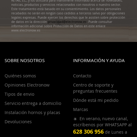
RETAIL S.L., y los utilizará para mantenerle informado acerca de novedades,
noticias, productos y servicios relacionados con nosotros o nuestro sector.
Este tratamiento está basado en su consentimiento. Los datos personales
recabados no serán en ningún caso cedidos a terceros salvo por obligaciones
legales expresas. Puede ejercer los derechos que le asisten sobre protección
de datos en la dirección
privacidad@electronow.es
. Puede consultar
información adicional sobre Protección de Datos en este enlace
www.electronow.es
SOBRE NOSOTROS
INFORMACIÓN Y AYUDA
Quiénes somos
Contacto
Opiniones Electronow
Centro de soporte y
preguntas frecuentes
Tipos de envio
Dónde está mi pedido
Servicio entrega a domicilio
Marcas
Instalación hornos y placas
☀️ En verano, nuevo canal,
Devoluciones
escríbenos por WHATSAPP al
628 306 956
de Lunes a