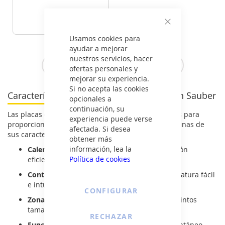
279
€
Cerrar
Usamos cookies para
VER DETALLE
ayudar a mejorar
nuestros servicios, hacer
Ver todas las placas de inducción >
ofertas personales y
mejorar su experiencia.
Si no acepta las cookies
Características de las placas de inducción Sauber
opcionales a
continuación, su
Las placas de inducción Sauber han sido diseñadas para
experiencia puede verse
proporcionar
máxima precisión y comodidad
. Algunas de
afectada. Si desea
sus características más destacadas incluyen:
obtener más
información, lea la
Calentamiento rápido:
tecnología de inducción
Política de cookies
eficiente para reducir el tiempo de cocción.
Controles táctiles precisos:
ajuste de temperatura fácil
e intuitivo.
CONFIGURAR
Zonas de cocción flexibles:
se adaptan a distintos
tamaños de ollas y sartenes.
RECHAZAR
Función Booster:
aumento de potencia instantáneo