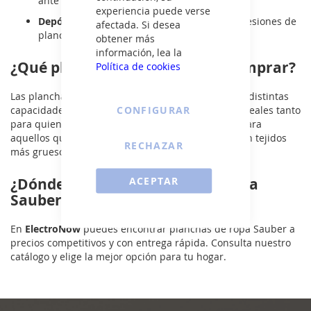
ante olvidos.
experiencia puede verse
Depósito de agua de fácil llenado:
permite sesiones de
afectada. Si desea
planchado más largas.
obtener más
información, lea la
¿Qué plancha de ropa Sauber comprar?
Política de cookies
Las planchas de ropa Sauber ofrecen modelos con distintas
CONFIGURAR
capacidades de vapor y materiales de suela. Son ideales tanto
para quienes buscan un planchado rápido como para
aquellos que necesitan eliminar arrugas difíciles en tejidos
RECHAZAR
más gruesos.
ACEPTAR
¿Dónde comprar planchas de ropa
Sauber baratas?
En
ElectroNow
puedes encontrar planchas de ropa Sauber a
precios competitivos y con entrega rápida. Consulta nuestro
catálogo y elige la mejor opción para tu hogar.