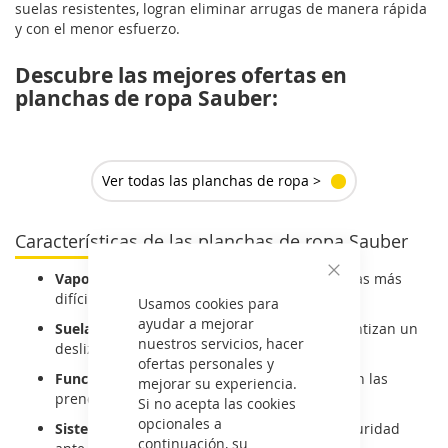
suelas resistentes, logran eliminar arrugas de manera rápida
y con el menor esfuerzo.
Descubre las mejores ofertas en
planchas de ropa Sauber:
Ver todas las planchas de ropa >
Características de las planchas de ropa Sauber
Vapor continuo y potente:
elimina las arrugas más
Cerrar
difíciles en menos tiempo.
Usamos cookies para
ayudar a mejorar
Suelas de cerámica y acero inoxidable:
garantizan un
nuestros servicios, hacer
deslizamiento suave y uniforme.
ofertas personales y
Función antigoteo:
evita manchas de agua en las
mejorar su experiencia.
prendas.
Si no acepta las cookies
opcionales a
Sistema de apagado automático:
mayor seguridad
continuación, su