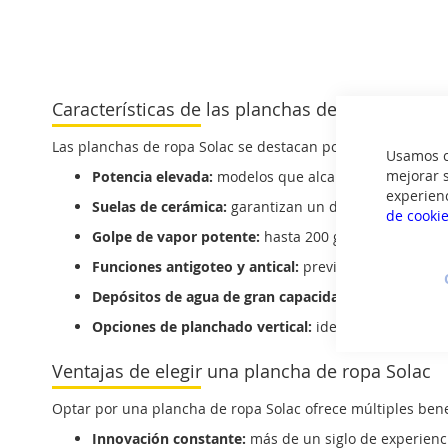
Características de las planchas de ropa Solac
Las planchas de ropa Solac se destacan por incorporar
tec
Usamos co
mejorar s
Potencia elevada:
modelos que alcanzan hasta 3.100 
experien
Suelas de cerámica:
garantizan un deslizamiento suav
de cooki
Golpe de vapor potente:
hasta 200 g/min para elimin
Funciones antigoteo y antical:
previenen manchas en 
Depósitos de agua de gran capacidad:
reducen la fr
Opciones de planchado vertical:
ideales para prenda
Ventajas de elegir una plancha de ropa Solac
Optar por una plancha de ropa Solac ofrece múltiples benef
Innovación constante:
más de un siglo de experienci