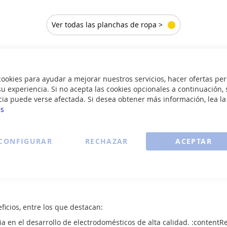
Ver todas las planchas de ropa >
nología avanzada y materiales de alta calidad
. Algunas de sus car
okies para ayudar a mejorar nuestros servicios, hacer ofertas per
u experiencia. Si no acepta las cookies opcionales a continuación, 
W para un calentamiento rápido y eficiente. :contentReference[oai
cia puede verse afectada. Si desea obtener más información, lea l
e y uniforme sobre todo tipo de tejidos.
es
ar arrugas difíciles de manera efectiva. :contentReference[oaicite
la ropa y prolongan la vida útil de la plancha.
CONFIGURAR
RECHAZAR
ACEPTAR
ecuencia de rellenado durante el planchado.
s colgadas y cortinas.
icios, entre los que destacan:
a en el desarrollo de electrodomésticos de alta calidad. :contentRe