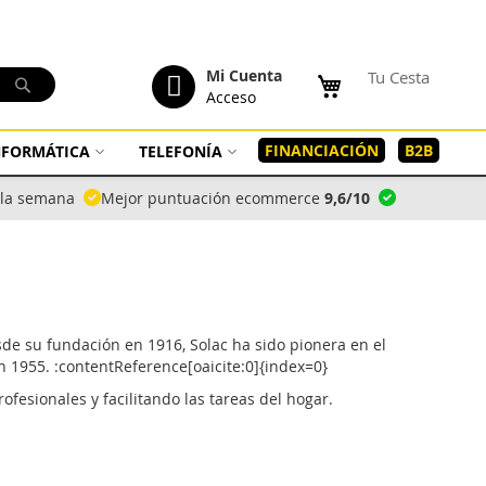
tenido
Mi Cuenta
Tu Cesta
Buscar
Acceso
FINANCIACIÓN
B2B
INFORMÁTICA
TELEFONÍA
a la semana
Mejor puntuación ecommerce
9,6/10
e su fundación en 1916, Solac ha sido pionera en el
n 1955. :contentReference[oaicite:0]{index=0}
esionales y facilitando las tareas del hogar.