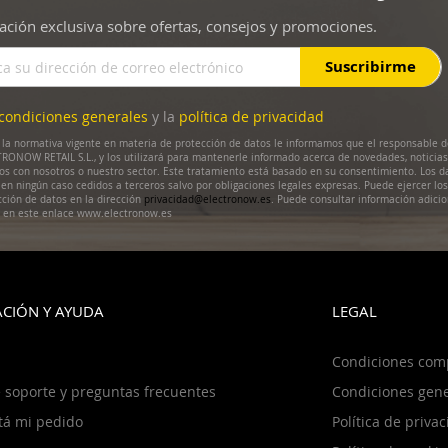
ación exclusiva sobre ofertas, consejos y promociones.
Suscribirme
condiciones generales
y la
política de privacidad
la normativa vigente en materia de protección de datos le informamos que el responsable d
RONOW RETAIL S.L., y los utilizará para mantenerle informado acerca de novedades, noticias
dos con nosotros o nuestro sector. Este tratamiento está basado en su consentimiento. Los d
en ningún caso cedidos a terceros salvo por obligaciones legales expresas. Puede ejercer lo
cción de datos en la dirección
privacidad@electronow.es
. Puede consultar información adicio
s en este enlace www.electronow.es
CIÓN Y AYUDA
LEGAL
Condiciones com
 soporte y preguntas frecuentes
Condiciones gene
tá mi pedido
Política de priva