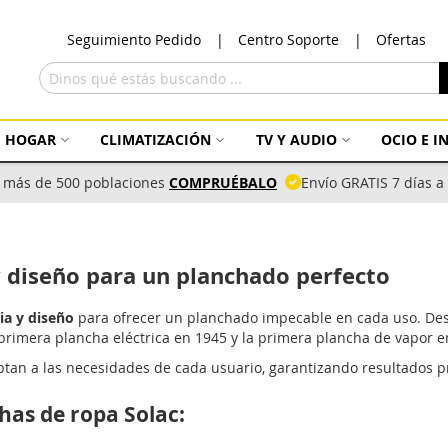
Ir
Seguimiento Pedido
Centro Soporte
Ofertas
al
con
Buscar
HOGAR
CLIMATIZACIÓN
TV Y AUDIO
OCIO E 
 más de 500 poblaciones
COMPRUÉBALO
Envío GRATIS 7 días 
y diseño para un planchado perfecto
ia y diseño
para ofrecer un planchado impecable en cada uso. Desd
primera plancha eléctrica en 1945 y la primera plancha de vapor e
n a las necesidades de cada usuario, garantizando resultados prof
has de ropa Solac: