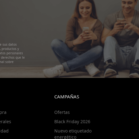
e sus datos
, productos y
atos personales
s derechos que le
nal sobre
CAMPAÑAS
pra
Ofertas
rales
Black Friday 2026
cidad
Nuevo etiquetado
energético