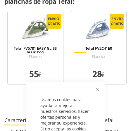
planchas de ropa Tefal:
ENVÍO
ENVÍO
ENVÍO
ENVÍO
GRATIS
GRATIS
GRATIS
GRATIS
Tefal FV5781 EASY GLISS
Tefal FV2C41E0
PLUS ECO
Plancha
Plancha
55
28
€
€
VER DETALLE
VER DETALLE
Cerrar
Usamos cookies para
Ver todas las planchas de ropa >
ayudar a mejorar
nuestros servicios, hacer
ofertas personales y
Características de las planchas de ropa Tefal
mejorar su experiencia.
Si no acepta las cookies