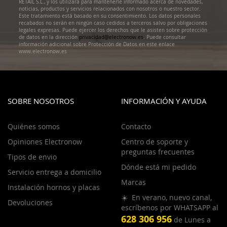
RETAIL S.L., y los utilizará para mantenerle informado acerca de novedades,
noticias, productos y servicios relacionados con nosotros o nuestro sector.
Este tratamiento está basado en su consentimiento. Los datos personales
recabados no serán en ningún caso cedidos a terceros salvo por obligaciones
legales expresas. Puede ejercer los derechos que le asisten sobre protección
de datos en la dirección
privacidad@electronow.es
. Puede consultar
información adicional sobre Protección de Datos en este enlace
www.electronow.es
SOBRE NOSOTROS
INFORMACIÓN Y AYUDA
Quiénes somos
Contacto
Opiniones Electronow
Centro de soporte y
preguntas frecuentes
Tipos de envio
Dónde está mi pedido
Servicio entrega a domicilio
Marcas
Instalación hornos y placas
☀️ En verano, nuevo canal,
Devoluciones
escríbenos por WHATSAPP al
628 306 956
de Lunes a