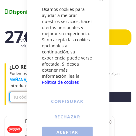
de
Cerrar
imágenes
Usamos cookies para
(1 reviews)
Disponible
ayudar a mejorar
nuestros servicios, hacer
ofertas personales y
27€
mejorar su experiencia.
Añadir
Si no acepta las cookies
IVA
opcionales a
incluido
continuación, su
experiencia puede verse
afectada. Si desea
¿LO RECIBIRÉ MAÑANA?
obtener más
Podemos entregar tu producto en el tramo horario que elijas:
información, lea la
MAÑANA, MEDIO DÍA o TARDE
Política de cookies
Introduce tu código postal para ver disponibilidad
COMPROBAR
CONFIGURAR
RECHAZAR
Date un capricho
Tus compras de 60€ a 2000€ financiadas
ACEPTAR