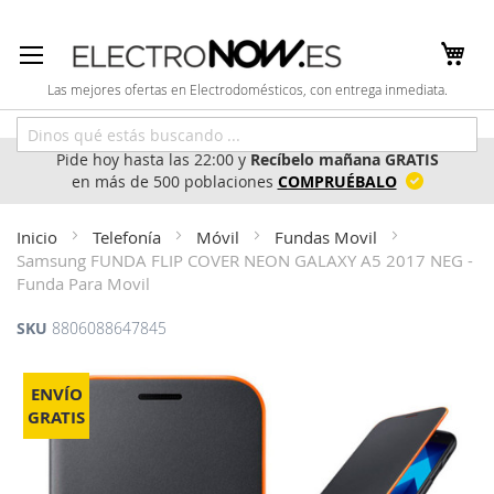
Ir
al
contenido
Las mejores ofertas en Electrodomésticos, con entrega inmediata.
Pide hoy hasta las 22:00 y
Recíbelo mañana GRATIS
en más de 500 poblaciones
COMPRUÉBALO
Inicio
Telefonía
Móvil
Fundas Movil
Samsung FUNDA FLIP COVER NEON GALAXY A5 2017 NEG -
Funda Para Movil
SKU
8806088647845
Saltar
al
ENVÍO
final
GRATIS
de
la
galería