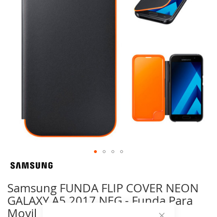
de
imágenes
Saltar
al
comienzo
Samsung FUNDA FLIP COVER NEON
de
GALAXY A5 2017 NEG - Funda Para
la
Movil
galería