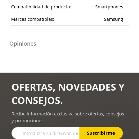
Compatibilidad de producto:
Smartphones
Marcas compatibles:
Samsung
Opiniones
OFERTAS, NOVEDADES Y
CONSEJOS.
Recibe información exclusiva sobre ofertas, consejos
y promociones.
Inscríbase
Suscribirme
a