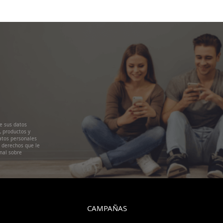
e sus datos
, productos y
atos personales
s derechos que le
nal sobre
CAMPAÑAS