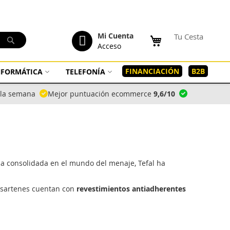
tenido
Mi Cuenta
Tu Cesta
Buscar
Acceso
FINANCIACIÓN
B2B
INFORMÁTICA
TELEFONÍA
a la semana
Mejor puntuación ecommerce
9,6/10
ia consolidada en el mundo del menaje, Tefal ha
s sartenes cuentan con
revestimientos antiadherentes