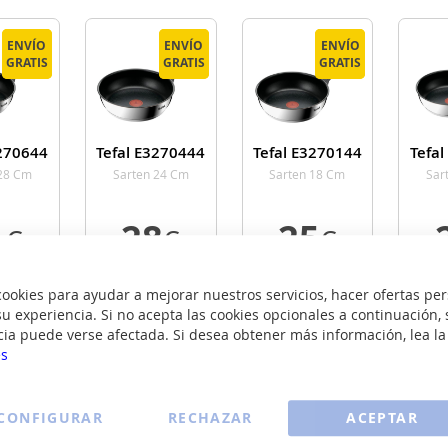
ENVÍO
ENVÍO
ENVÍO
ENVÍO
ENVÍO
ENVÍO
GRATIS
GRATIS
GRATIS
GRATIS
GRATIS
GRATIS
3270644
Tefal E3270444
Tefal E3270144
Tefa
 28 Cm
Sarten 24 Cm
Sarten 18 Cm
Sar
1
28
25
€
€
€
R
VER
VER
okies para ayudar a mejorar nuestros servicios, hacer ofertas per
u experiencia. Si no acepta las cookies opcionales a continuación, 
LLE
DETALLE
DETALLE
DE
ENVÍO
ENVÍO
cia puede verse afectada. Si desea obtener más información, lea l
GRATIS
GRATIS
es
CONFIGURAR
RECHAZAR
ACEPTAR
al