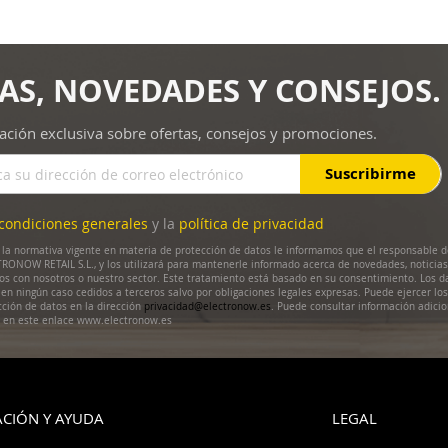
AS, NOVEDADES Y CONSEJOS.
ación exclusiva sobre ofertas, consejos y promociones.
Suscribirme
condiciones generales
y la
política de privacidad
la normativa vigente en materia de protección de datos le informamos que el responsable d
RONOW RETAIL S.L., y los utilizará para mantenerle informado acerca de novedades, noticias
dos con nosotros o nuestro sector. Este tratamiento está basado en su consentimiento. Los d
en ningún caso cedidos a terceros salvo por obligaciones legales expresas. Puede ejercer lo
cción de datos en la dirección
privacidad@electronow.es
. Puede consultar información adicio
s en este enlace www.electronow.es
CIÓN Y AYUDA
LEGAL