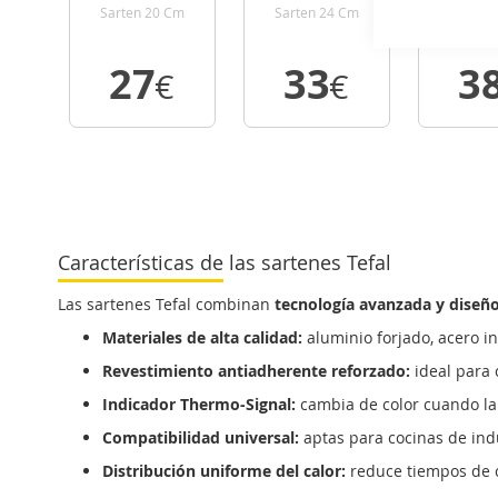
G3330243
G3330443
G333
Sarten 20 Cm
Sarten 24 Cm
Sarten
27
33
3
€
€
VER
VER
VE
DETALLE
DETALLE
DETA
Características de las sartenes Tefal
Las sartenes Tefal combinan
tecnología avanzada y diseño
Materiales de alta calidad:
aluminio forjado, acero in
Revestimiento antiadherente reforzado:
ideal para 
Indicador Thermo-Signal:
cambia de color cuando la 
Compatibilidad universal:
aptas para cocinas de indu
Distribución uniforme del calor:
reduce tiempos de co