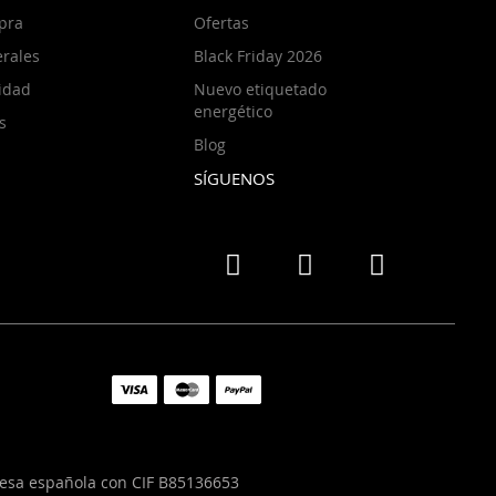
pra
Ofertas
rales
Black Friday 2026
cidad
Nuevo etiquetado
energético
s
Blog
SÍGUENOS
resa española con CIF B85136653