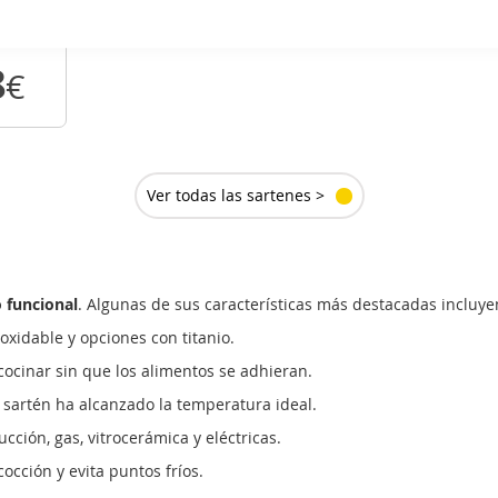
0743
 30 Cm
8
€
R
LLE
Ver todas las sartenes >
 funcional
. Algunas de sus características más destacadas incluye
oxidable y opciones con titanio.
cocinar sin que los alimentos se adhieran.
sartén ha alcanzado la temperatura ideal.
cción, gas, vitrocerámica y eléctricas.
cción y evita puntos fríos.