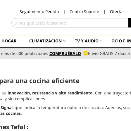
Ir
Seguimiento Pedido
Centro Soporte
Ofertas
al
con
Buscar
HOGAR
CLIMATIZACIÓN
TV Y AUDIO
OCIO E 
 más de 500 poblaciones
COMPRUÉBALO
Envío GRATIS 7 días 
 para una cocina eficiente
a su
innovación, resistencia y alto rendimiento
. Con una trayector
sa y sin complicaciones.
Signal
, que indica la temperatura óptima de cocción. Además, su
las cocinas
.
es Tefal :