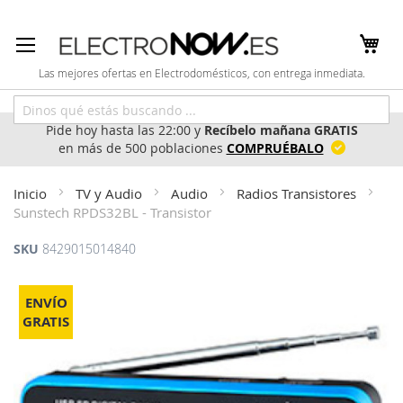
Ir
al
contenido
Las mejores ofertas en Electrodomésticos, con entrega inmediata.
Pide hoy hasta las 22:00 y
Recíbelo mañana GRATIS
en más de 500 poblaciones
COMPRUÉBALO
Inicio
TV y Audio
Audio
Radios Transistores
Sunstech RPDS32BL - Transistor
SKU
8429015014840
Saltar
al
ENVÍO
final
GRATIS
de
la
galería
de