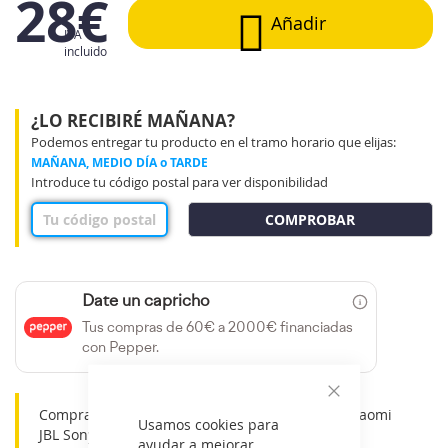
28€
Añadir
IVA
incluido
¿LO RECIBIRÉ MAÑANA?
Podemos entregar tu producto en el tramo horario que elijas:
MAÑANA, MEDIO DÍA o TARDE
Introduce tu código postal para ver disponibilidad
COMPROBAR
Date un capricho
Tus compras de 60€ a 2000€ financiadas
con Pepper.
Cerrar
Compra las mejores OFERTAS en Transistores Xiaomi
Usamos cookies para
JBL Sony Samsung y mucho más en Electronow.
ayudar a mejorar