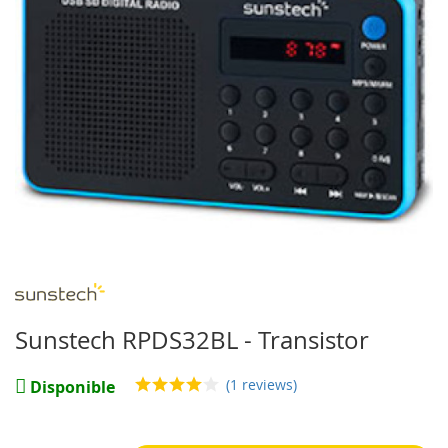
imágenes
Saltar
al
comienzo
Sunstech RPDS32BL - Transistor
de
la
(1 reviews)
galería
Disponible
de
imágenes