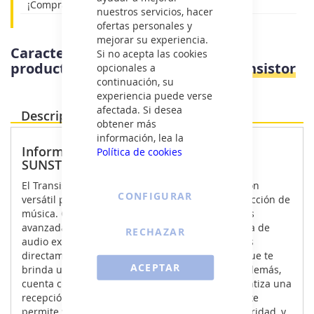
¡Comprar online es fácil!
nuestros servicios, hacer
ofertas personales y
mejorar su experiencia.
Características e información del
Si no acepta las cookies
producto
Sunstech RPDS32BL - Transistor
opcionales a
continuación, su
experiencia puede verse
afectada. Si desea
Descripción Producto
obtener más
información, lea la
Información destacada - Transistor
Política de cookies
SUNSTECH RPDS32BL
El Transistor SUNSTECH RPDS32BL es una solución
CONFIGURAR
versátil para tus necesidades de radio y reproducción de
música. Con su diseño compacto y características
avanzadas, este transistor ofrece una experiencia de
RECHAZAR
audio excepcional. Puedes introducir frecuencias
directamente a través del teclado numérico, lo que te
ACEPTAR
brinda un control total sobre tu sintonización. Además,
cuenta con una antena FM telescópica que garantiza una
recepción óptima. El display LED de alta calidad te
permite ver la información de la estación con claridad, y