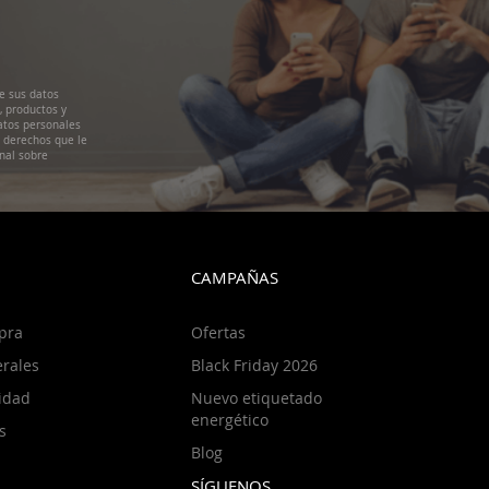
e sus datos
, productos y
atos personales
s derechos que le
nal sobre
CAMPAÑAS
pra
Ofertas
rales
Black Friday 2026
cidad
Nuevo etiquetado
energético
s
Blog
SÍGUENOS