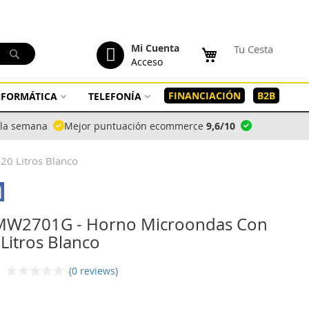
tenido
Mi Cuenta
Tu Cesta
Buscar
Acceso
FINANCIACIÓN
B2B
INFORMÁTICA
TELEFONÍA
a la semana
Mejor puntuación ecommerce
9,6/10
20 Litros Blanco
MW2701G - Horno Microondas Con
 Litros Blanco
(0 reviews)