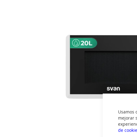
imágenes
Usamos co
mejorar s
experien
de cooki