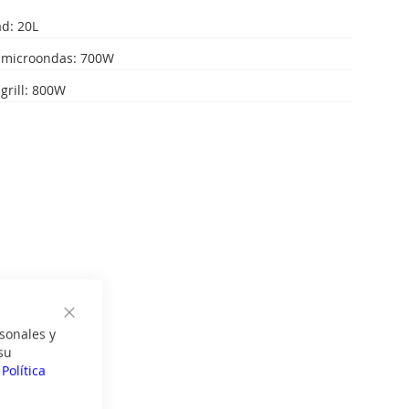
d: 20L
 microondas: 700W
grill: 800W
Cerrar
sonales y
su
a
Política