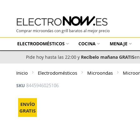
Comprar microondas con grill baratos al mejor precio
ELECTRODOMÉSTICOS
COCINA
MENAJE
Pide hoy hasta las 22:00 y
Recíbelo mañana GRATIS
en
Inicio
Electrodomésticos
Microondas
Microon
SKU
8445946025106
Saltar
al
ENVÍO
final
GRATIS
de
la
galería
de