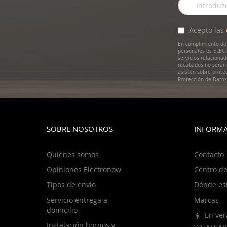
a
nuestro
boletín
Acepto las
de
En cumplimiento de 
noticias:
personales es ELECT
servicios relaciona
recabados no serán 
asisten sobre prote
Protección de Dato
SOBRE NOSOTROS
INFORMA
Quiénes somos
Contacto
Opiniones Electronow
Centro de
Tipos de envio
Dónde es
Servicio entrega a
Marcas
domicilio
☀️ En ver
Instalación hornos y