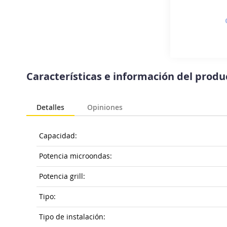
Saltar
al
Características e información del prod
comienzo
de
la
Detalles
Opiniones
galería
de
imágenes
Capacidad:
Potencia microondas:
Potencia grill:
Tipo:
Tipo de instalación: