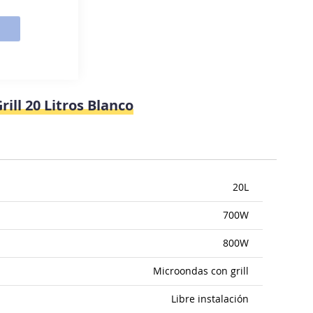
ll 20 Litros Blanco
20L
700W
800W
Microondas con grill
Libre instalación