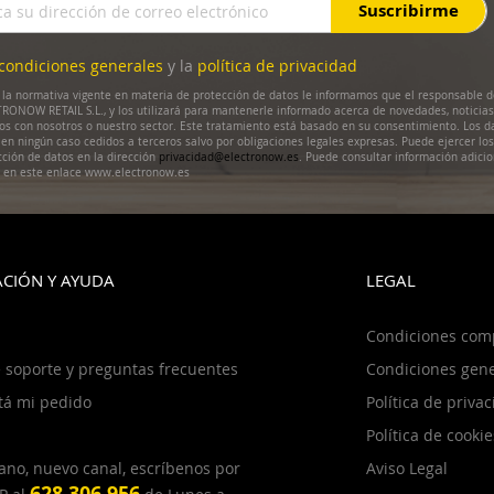
Suscribirme
condiciones generales
y la
política de privacidad
la normativa vigente en materia de protección de datos le informamos que el responsable d
RONOW RETAIL S.L., y los utilizará para mantenerle informado acerca de novedades, noticias
dos con nosotros o nuestro sector. Este tratamiento está basado en su consentimiento. Los d
en ningún caso cedidos a terceros salvo por obligaciones legales expresas. Puede ejercer lo
cción de datos en la dirección
privacidad@electronow.es
. Puede consultar información adicio
s en este enlace www.electronow.es
CIÓN Y AYUDA
LEGAL
Condiciones com
 soporte y preguntas frecuentes
Condiciones gene
tá mi pedido
Política de priva
Política de cookie
ano, nuevo canal, escríbenos por
Aviso Legal
628 306 956