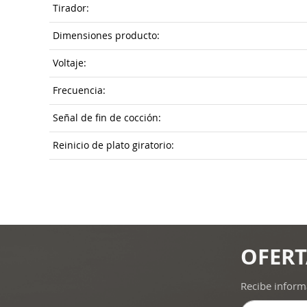
Tirador:
Dimensiones producto:
Voltaje:
Frecuencia:
Señal de fin de cocción:
Reinicio de plato giratorio:
OFERT
Recibe inform
Inscríbase