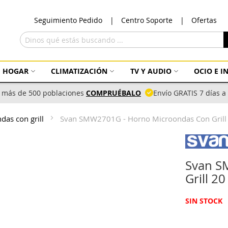
Ir
Seguimiento Pedido
Centro Soporte
Ofertas
al
con
Buscar
HOGAR
CLIMATIZACIÓN
TV Y AUDIO
OCIO E 
 más de 500 poblaciones
COMPRUÉBALO
Envío GRATIS 7 días 
das con grill
Svan SMW2701G - Horno Microondas Con Grill 
Svan S
Grill 20
SIN STOCK