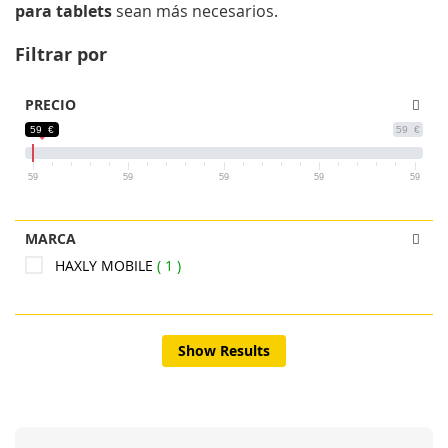
para tablets
sean más necesarios.
Filtrar por
PRECIO
59 €
59 €
59
59
59
59
59
MARCA
HAXLY MOBILE
1
Show Results