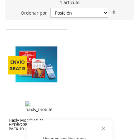
1
artículo
Fijar
Ordenar por
Dirección
Descende
ENVÍO
GRATIS
Haxly Mobile FILM
HYDROGEL PREMIUM TABLET
PACK 10 UND -
Cerrar
Usamos cookies para