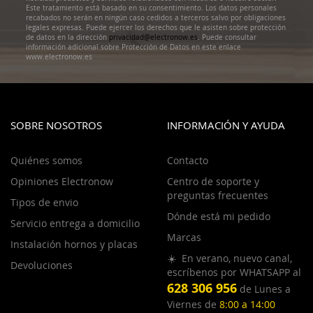
Este tratamiento está basado en su consentimiento. Los datos personales
recabados no serán en ningún caso cedidos a terceros salvo por obligaciones
legales expresas. Puede ejercer los derechos que le asisten sobre protección
de datos en la dirección
privacidad@electronow.es
. Puede consultar
información adicional sobre Protección de Datos en este enlace
www.electronow.es
SOBRE NOSOTROS
INFORMACIÓN Y AYUDA
Quiénes somos
Contacto
Opiniones Electronow
Centro de soporte y
preguntas frecuentes
Tipos de envio
Dónde está mi pedido
Servicio entrega a domicilio
Marcas
Instalación hornos y placas
☀️ En verano, nuevo canal,
Devoluciones
escríbenos por WHATSAPP al
628 306 956
de Lunes a
Viernes de
8:00 a 14:00