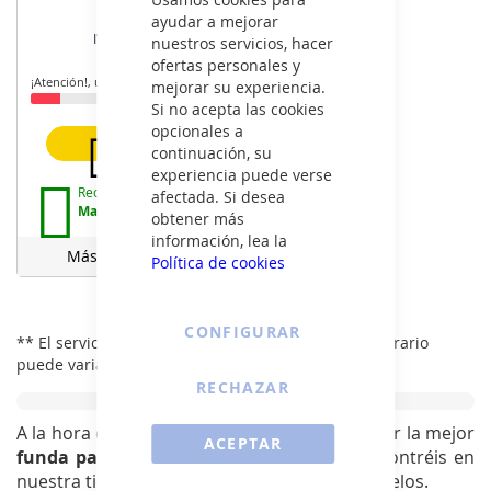
59€
ayudar a mejorar
IVA incluido
nuestros servicios, hacer
ofertas personales y
¡Atención!, últimas unidades.
mejorar su experiencia.
Si no acepta las cookies
opcionales a
Añadir
continuación, su
experiencia puede verse
Recíbelo:
afectada. Si desea
Mañana 11 de Agosto
obtener más
información, lea la
Más información
Política de cookies
CONFIGURAR
** El servicio de entrega con selección de tramo horario
puede variar en función de su provincia.
RECHAZAR
A la hora de proteger tu compra podrás elegir la mejor
ACEPTAR
funda para tablet de 10 pulgadas
que encontréis en
nuestra tienda, de un sinfín de marcas y modelos.