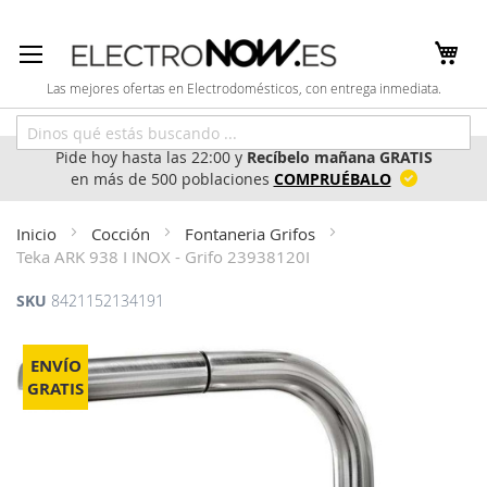
Ir
al
contenido
Las mejores ofertas en Electrodomésticos, con entrega inmediata.
Pide hoy hasta las 22:00 y
Recíbelo mañana GRATIS
en más de 500 poblaciones
COMPRUÉBALO
Inicio
Cocción
Fontaneria Grifos
Teka ARK 938 I INOX - Grifo 23938120I
SKU
8421152134191
Saltar
al
ENVÍO
final
GRATIS
de
la
galería
de