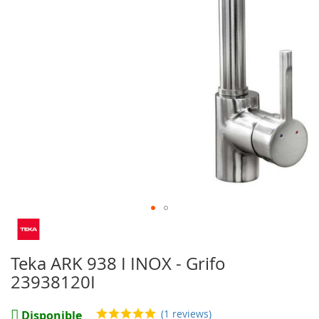
imágenes
Saltar
al
comienzo
Teka ARK 938 I INOX - Grifo
de
23938120I
la
galería
de
(1 reviews)
Disponible