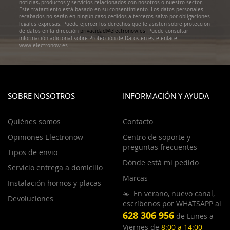
noticias, productos y servicios relacionados con nosotros o nuestro sector.
Este tratamiento está basado en su consentimiento. Los datos personales
recabados no serán en ningún caso cedidos a terceros salvo por obligaciones
legales expresas. Puede ejercer los derechos que le asisten sobre protección
de datos en la dirección
privacidad@electronow.es
. Puede consultar
información adicional sobre Protección de Datos en este enlace
www.electronow.es
SOBRE NOSOTROS
INFORMACIÓN Y AYUDA
Quiénes somos
Contacto
Opiniones Electronow
Centro de soporte y
preguntas frecuentes
Tipos de envio
Dónde está mi pedido
Servicio entrega a domicilio
Marcas
Instalación hornos y placas
☀️ En verano, nuevo canal,
Devoluciones
escríbenos por WHATSAPP al
628 306 956
de Lunes a
Viernes de
8:00 a 14:00