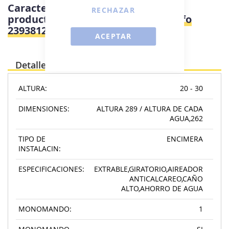
Características e información del
RECHAZAR
producto
Teka ARK 938 I INOX - Grifo
23938120I
ACEPTAR
Detalles
ALTURA:
20 - 30
DIMENSIONES:
ALTURA 289 / ALTURA DE CADA
AGUA,262
TIPO DE
ENCIMERA
INSTALACIN:
ESPECIFICACIONES:
EXTRABLE,GIRATORIO,AIREADOR
ANTICALCAREO,CAÑO
ALTO,AHORRO DE AGUA
MONOMANDO:
1