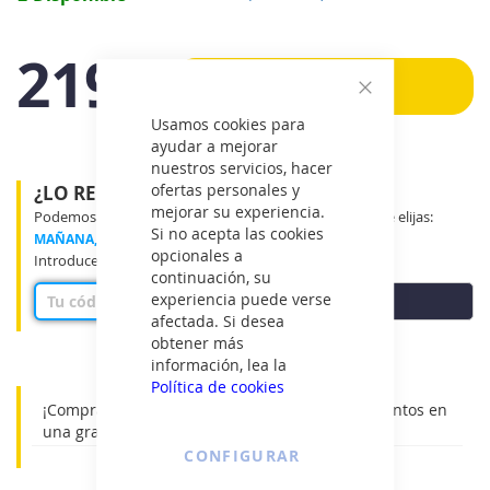
imágenes
219€
Añadir
IVA
Cerrar
incluido
Usamos cookies para
ayudar a mejorar
nuestros servicios, hacer
ofertas personales y
¿LO RECIBIRÉ MAÑANA?
mejorar su experiencia.
Podemos entregar tu producto en el tramo horario que elijas:
Si no acepta las cookies
MAÑANA, MEDIO DÍA o TARDE
opcionales a
Introduce tu código postal para ver disponibilidad
continuación, su
experiencia puede verse
COMPROBAR
afectada. Si desea
obtener más
información, lea la
Política de cookies
¡Compra online! Grifos TEKA Disfruta de descuentos en
una gran variedad de catálogo.
CONFIGURAR