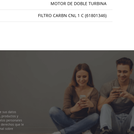
MOTOR DE DOBLE TURBINA
FILTRO CARBN CNL 1 C (61801346)
e sus datos
, productos y
atos personales
s derechos que le
nal sobre