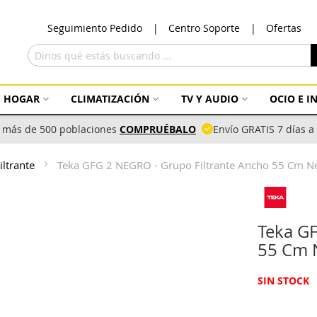
Ir
Seguimiento Pedido
Centro Soporte
Ofertas
al
con
Buscar
HOGAR
CLIMATIZACIÓN
TV Y AUDIO
OCIO E 
 más de 500 poblaciones
COMPRUÉBALO
Envío GRATIS 7 días 
iltrante
Teka GFG 2 NEGRO - Grupo Filtrante Ancho 55 Cm N
Teka GF
55 Cm 
SIN STOCK