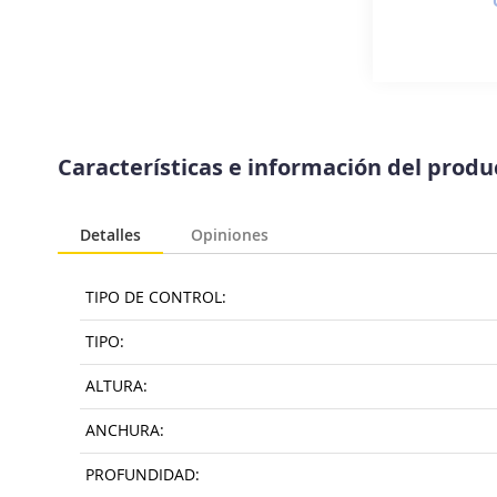
Saltar
al
Características e información del prod
comienzo
de
la
Detalles
Opiniones
galería
de
imágenes
TIPO DE CONTROL:
TIPO:
ALTURA:
ANCHURA:
PROFUNDIDAD: