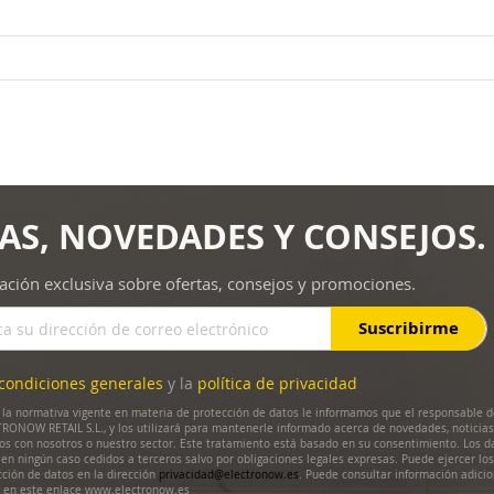
AS, NOVEDADES Y CONSEJOS.
ación exclusiva sobre ofertas, consejos y promociones.
Suscribirme
condiciones generales
y la
política de privacidad
la normativa vigente en materia de protección de datos le informamos que el responsable d
RONOW RETAIL S.L., y los utilizará para mantenerle informado acerca de novedades, noticias
dos con nosotros o nuestro sector. Este tratamiento está basado en su consentimiento. Los d
en ningún caso cedidos a terceros salvo por obligaciones legales expresas. Puede ejercer lo
cción de datos en la dirección
privacidad@electronow.es
. Puede consultar información adicio
s en este enlace www.electronow.es