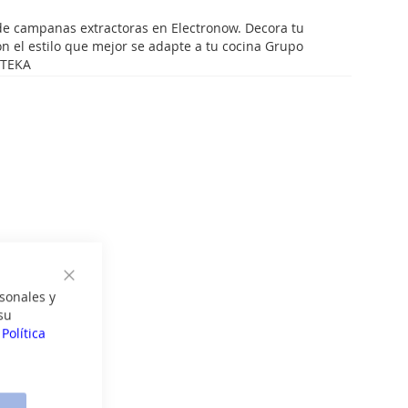
de campanas extractoras en Electronow. Decora tu
on el estilo que mejor se adapte a tu cocina Grupo
e TEKA
Cerrar
sonales y
su
a
Política