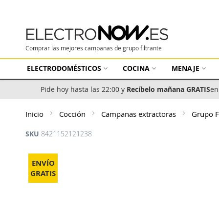
Comprar las mejores campanas de grupo filtrante
ELECTRODOMÉSTICOS
COCINA
MENAJE
Pide hoy hasta las 22:00 y
Recíbelo mañana GRATIS
en
Inicio
Cocción
Campanas extractoras
Grupo F
SKU
8421152121238
Saltar
al
ENVÍO
final
GRATIS
de
la
galería
de