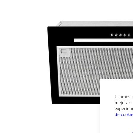
imágenes
Usamos co
mejorar s
experien
de cooki