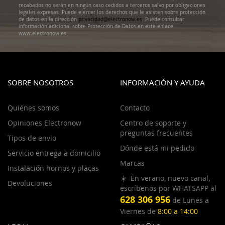
recabados no serán en ningún caso cedidos a terceros salvo por obligaciones
legales expresas. Puede ejercer los derechos que le asisten sobre protección
de datos en la dirección
privacidad@electronow.es
. Puede consultar
información adicional sobre Protección de Datos en este enlace
www.electronow.es
SOBRE NOSOTROS
INFORMACIÓN Y AYUDA
Quiénes somos
Contacto
Opiniones Electronow
Centro de soporte y
preguntas frecuentes
Tipos de envio
Dónde está mi pedido
Servicio entrega a domicilio
Marcas
Instalación hornos y placas
☀️ En verano, nuevo canal,
Devoluciones
escríbenos por WHATSAPP al
628 306 956
de Lunes a
Viernes de
8:00 a 14:00