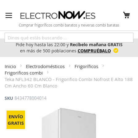
Ir
al
contenido
Comprar frigoríficos combi baratos y neveras combi baratas
Pide hoy hasta las 22:00 y
Recíbelo mañana GRATIS
en más de 500 poblaciones
COMPRUÉBALO
Inicio
Electrodomésticos
Frigoríficos
Frigorificos combi
Teka NFL342 BLANCO - Frigorifico Combi Nofrost E Alto 188
Cm Ancho 60 Cm Blanco
SKU
8434778004014
Saltar
al
ENVÍO
final
GRATIS
de
la