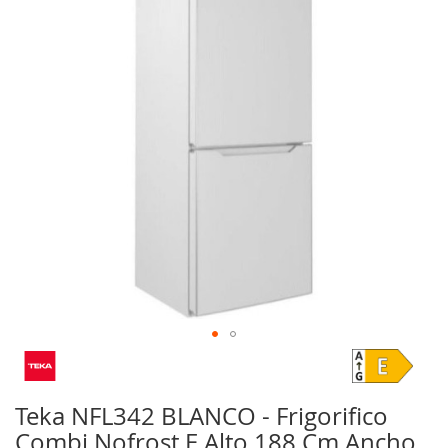
galería
de
imágenes
Saltar
al
comienzo
Teka NFL342 BLANCO - Frigorifico
de
Combi Nofrost E Alto 188 Cm Ancho
la