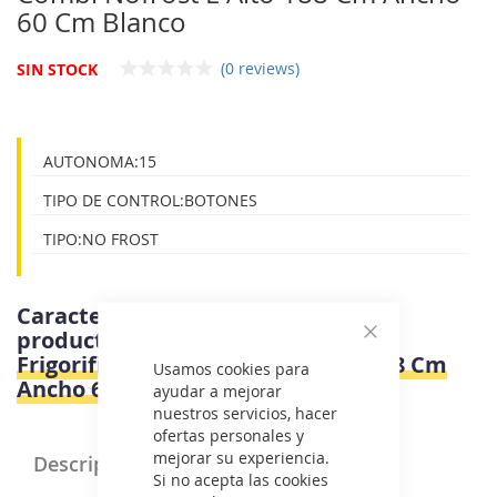
galería
60 Cm Blanco
de
imágenes
(0 reviews)
SIN STOCK
AUTONOMA:15
TIPO DE CONTROL:BOTONES
TIPO:NO FROST
Características e información del
producto
Teka NFL342 BLANCO -
Cerrar
Frigorifico Combi Nofrost E Alto 188 Cm
Usamos cookies para
Ancho 60 Cm Blanco
ayudar a mejorar
nuestros servicios, hacer
ofertas personales y
mejorar su experiencia.
Descripción Producto
Si no acepta las cookies