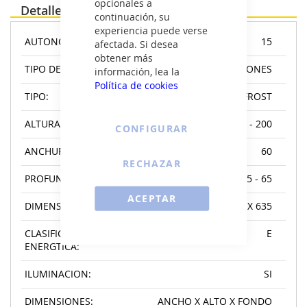
opcionales a
Detalles
continuación, su
experiencia puede verse
AUTONOMA:
15
afectada. Si desea
obtener más
TIPO DE CONTROL:
BOTONES
información, lea la
Política de cookies
TIPO:
NO FROST
ALTURA:
180 - 200
CONFIGURAR
ANCHURA:
60
RECHAZAR
PROFUNDIDAD:
55 - 65
ACEPTAR
DIMENSIONES:
1880 X 595 X 635
CLASIFICACIN
E
ENERGTICA:
ILUMINACION:
SI
DIMENSIONES:
ANCHO X ALTO X FONDO