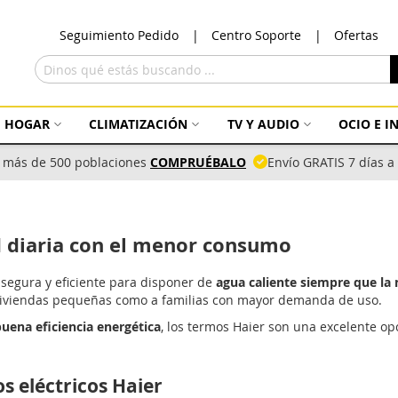
Ir
Seguimiento Pedido
Centro Soporte
Ofertas
al
con
Buscar
HOGAR
CLIMATIZACIÓN
TV Y AUDIO
OCIO E 
 más de 500 poblaciones
COMPRUÉBALO
Envío GRATIS 7 días 
d diaria con el menor consumo
 segura y eficiente para disponer de
agua caliente siempre que la 
 viviendas pequeñas como a familias con mayor demanda de uso.
uena eficiencia energética
, los termos Haier son una excelente op
s eléctricos Haier