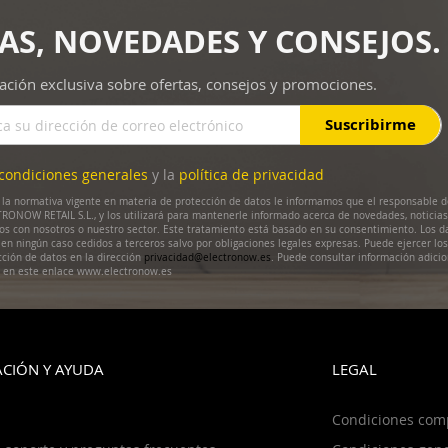
AS, NOVEDADES Y CONSEJOS.
ación exclusiva sobre ofertas, consejos y promociones.
Suscribirme
condiciones generales
y la
política de privacidad
la normativa vigente en materia de protección de datos le informamos que el responsable d
RONOW RETAIL S.L., y los utilizará para mantenerle informado acerca de novedades, noticias
dos con nosotros o nuestro sector. Este tratamiento está basado en su consentimiento. Los d
en ningún caso cedidos a terceros salvo por obligaciones legales expresas. Puede ejercer lo
cción de datos en la dirección
privacidad@electronow.es
. Puede consultar información adicio
s en este enlace www.electronow.es
CIÓN Y AYUDA
LEGAL
Condiciones com