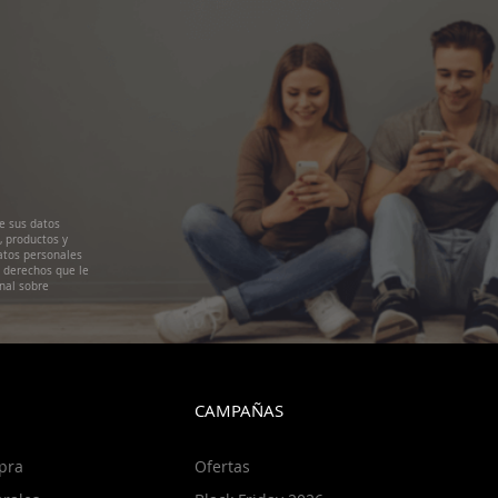
e sus datos
, productos y
atos personales
s derechos que le
nal sobre
CAMPAÑAS
pra
Ofertas