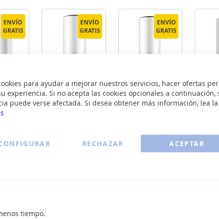
ENVÍO
ENVÍO
ENVÍO
ENVÍO
ENVÍO
ENVÍO
GRATIS
GRATIS
GRATIS
GRATIS
GRATIS
GRATIS
ES100V
Haier ES50V
Haier ES80V
Hai
okies para ayudar a mejorar nuestros servicios, hacer ofertas per
1
VH3W
VH3W
u experiencia. Si no acepta las cookies opcionales a continuación, 
cia puede verse afectada. Si desea obtener más información, lea l
69
165
199
es
€
€
€
CONFIGURAR
RECHAZAR
ACEPTAR
R
VER
VER
LLE
DETALLE
DETALLE
DE
Ver todos los termos eléctricos >
menos tiempo.