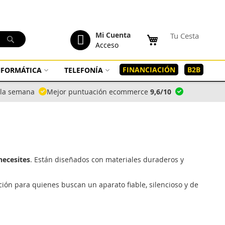
tenido
Mi Cuenta
Tu Cesta
Buscar
Acceso
FINANCIACIÓN
B2B
INFORMÁTICA
TELEFONÍA
a la semana
Mejor puntuación ecommerce
9,6/10
necesites
. Están diseñados con materiales duraderos y
ción para quienes buscan un aparato fiable, silencioso y de