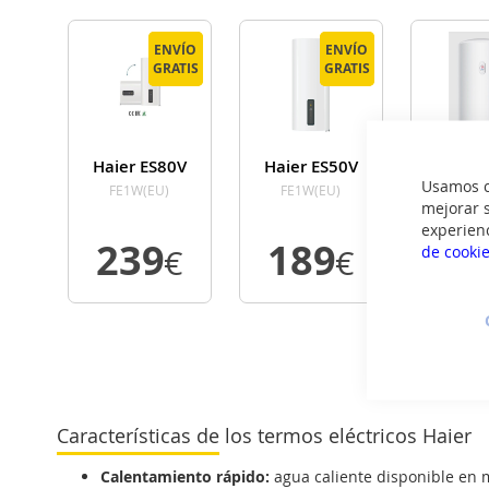
ENVÍO
ENVÍO
ENVÍO
ENVÍO
GRATIS
GRATIS
GRATIS
GRATIS
Haier ES80V
Haier ES50V
Haier 
Usamos co
FE1W(EU)
FE1W(EU)
RM
mejorar s
experien
239
189
1
de cooki
€
€
VER
VER
VE
DETALLE
DETALLE
DETA
Características de los termos eléctricos Haier
Calentamiento rápido:
agua caliente disponible en 