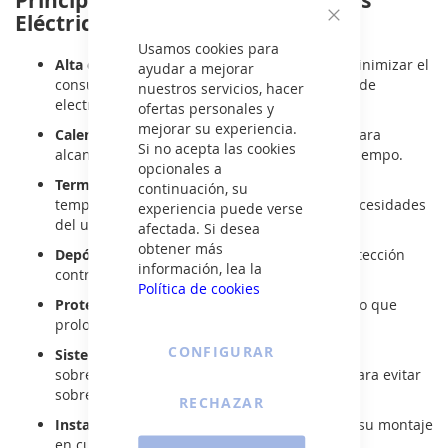
Principales Ventajas de los Termos
Eléctricos Teka
Cerrar
Usamos cookies para
Alta eficiencia energética
: Diseñados para minimizar el
ayudar a mejorar
consumo y maximizar el ahorro en la factura de
nuestros servicios, hacer
electricidad.
ofertas personales y
mejorar su experiencia.
Calentamiento rápido
: Sistema optimizado para
Si no acepta las cookies
alcanzar la temperatura deseada en menos tiempo.
opcionales a
Termostato ajustable
: Permite seleccionar la
continuación, su
temperatura de manera precisa según las necesidades
experiencia puede verse
del usuario.
afectada. Si desea
obtener más
Depósito vitrificado
: Mayor resistencia y protección
información, lea la
contra la corrosión.
Política de cookies
Protección anticorrosión
: Ánodo de magnesio que
prolonga la vida útil del termo.
CONFIGURAR
Sistema de seguridad
: Protección contra
sobrecalentamiento y válvula de seguridad para evitar
sobrepresión.
RECHAZAR
Instalación sencilla
: Diseñados para facilitar su montaje
en cualquier tipo de hogar.