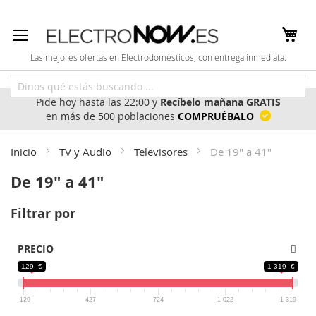
Ir
al
contenido
Las mejores ofertas en Electrodomésticos, con entrega inmediata.
Pide hoy hasta las 22:00 y
Recíbelo mañana GRATIS
en más de 500 poblaciones
COMPRUÉBALO
Inicio
TV y Audio
Televisores
De 19" a 41"
De 19" a 41"
Filtrar por
PRECIO
129 €
1 319 €
129
427
724
1 022
1 319