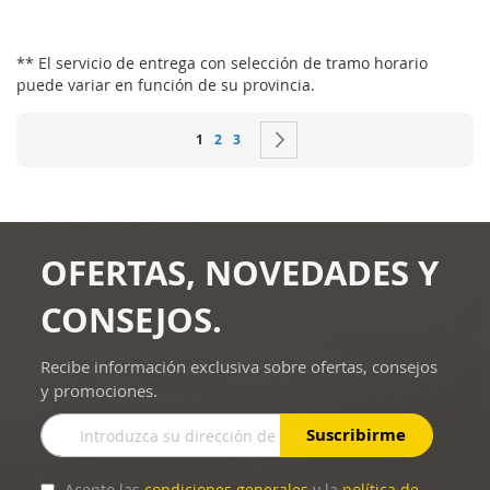
** El servicio de entrega con selección de tramo horario
puede variar en función de su provincia.
Página
Actualmente estás leyendo página
Página
Página
Página
Siguiente
1
2
3
OFERTAS, NOVEDADES Y
CONSEJOS.
Recibe información exclusiva sobre ofertas, consejos
y promociones.
Inscríbase
Suscribirme
a
nuestro
boletín
Acepto las
condiciones generales
y la
política de