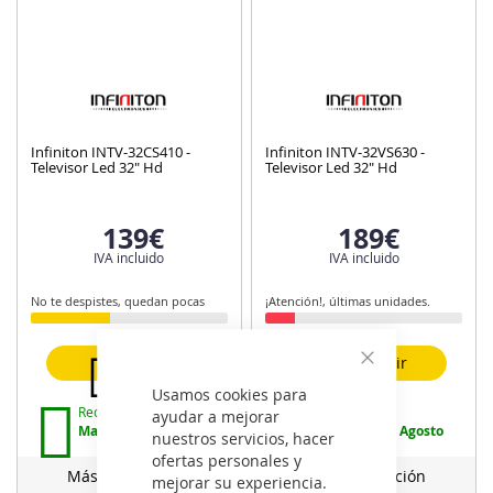
Infiniton INTV-32CS410 -
Infiniton INTV-32VS630 -
Televisor Led 32" Hd
Televisor Led 32" Hd
139€
189€
IVA incluido
IVA incluido
No te despistes, quedan pocas
¡Atención!, últimas unidades.
Añadir
Añadir
Cerrar
Usamos cookies para
Recíbelo:
Recíbelo:
ayudar a mejorar
Mañana 7 de Agosto
Mañana 7 de Agosto
nuestros servicios, hacer
ofertas personales y
Más información
Más información
mejorar su experiencia.