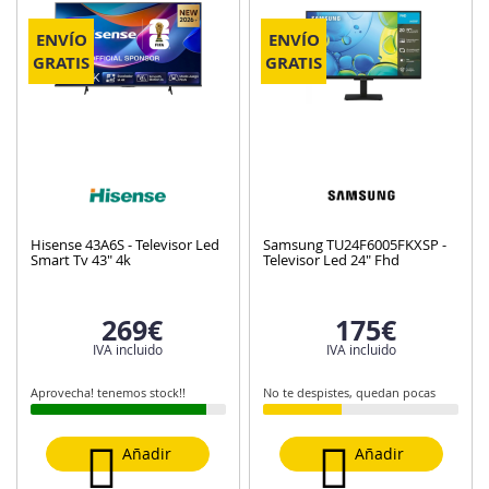
ENVÍO
ENVÍO
GRATIS
GRATIS
Hisense 43A6S - Televisor Led
Samsung TU24F6005FKXSP -
Smart Tv 43" 4k
Televisor Led 24" Fhd
269€
175€
IVA incluido
IVA incluido
Aprovecha! tenemos stock!!
No te despistes, quedan pocas
Añadir
Añadir