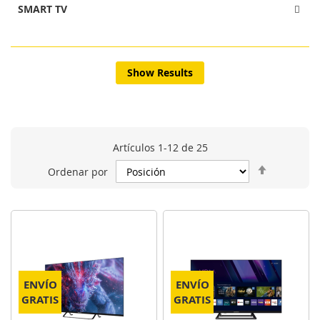
SMART TV
Show Results
Artículos
1
-
12
de
25
Fijar
Ordenar por
Dirección
Descende
ENVÍO
ENVÍO
GRATIS
GRATIS