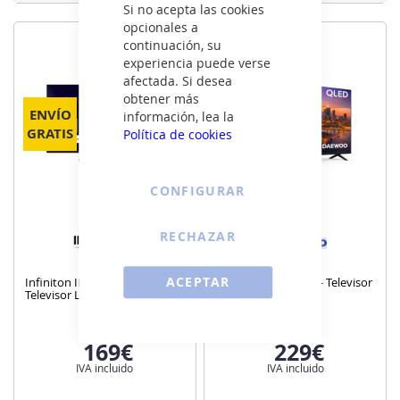
Si no acepta las cookies
opcionales a
continuación, su
experiencia puede verse
afectada. Si desea
obtener más
ENVÍO
ENVÍO
información, lea la
GRATIS
GRATIS
Política de cookies
CONFIGURAR
RECHAZAR
ACEPTAR
Infiniton INTV-24VS590 -
Daewoo 43VB56QV - Televisor
Televisor Led 24" Hd
43" Qled 4k
169€
229€
IVA incluido
IVA incluido