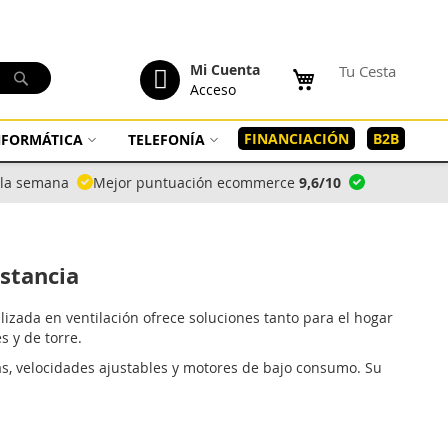
tenido
Mi Cuenta
Tu Cesta
Buscar
Acceso
FINANCIACIÓN
B2B
INFORMÁTICA
TELEFONÍA
a la semana
Mejor puntuación ecommerce
9,6/10
estancia
lizada en ventilación ofrece soluciones tanto para el hogar
 y de torre.
s, velocidades ajustables y motores de bajo consumo. Su