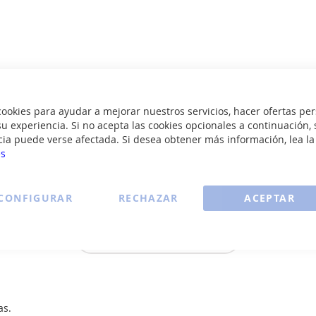
okies para ayudar a mejorar nuestros servicios, hacer ofertas per
u experiencia. Si no acepta las cookies opcionales a continuación, 
cia puede verse afectada. Si desea obtener más información, lea l
es
CONFIGURAR
RECHAZAR
ACEPTAR
Ver todos los ventiladores >
as.