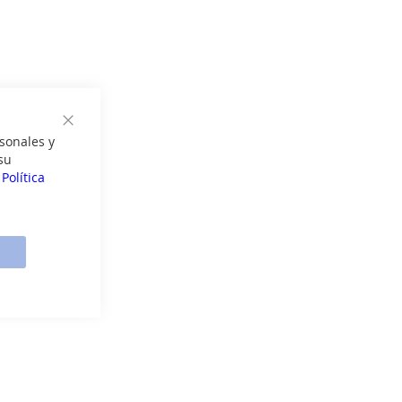
Cerrar
sonales y
su
a
Política