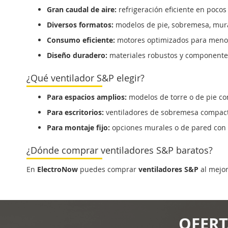
Gran caudal de aire:
refrigeración eficiente en pocos
Diversos formatos:
modelos de pie, sobremesa, mural
Consumo eficiente:
motores optimizados para menor
Diseño duradero:
materiales robustos y componentes
¿Qué ventilador S&P elegir?
Para espacios amplios:
modelos de torre o de pie con
Para escritorios:
ventiladores de sobremesa compacto
Para montaje fijo:
opciones murales o de pared con f
¿Dónde comprar ventiladores S&P baratos?
En
ElectroNow
puedes comprar
ventiladores S&P
al mejor
OFERT