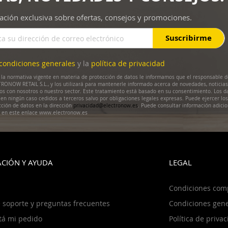
ación exclusiva sobre ofertas, consejos y promociones.
Suscribirme
condiciones generales
y la
política de privacidad
la normativa vigente en materia de protección de datos le informamos que el responsable d
RONOW RETAIL S.L., y los utilizará para mantenerle informado acerca de novedades, noticias
dos con nosotros o nuestro sector. Este tratamiento está basado en su consentimiento. Los d
en ningún caso cedidos a terceros salvo por obligaciones legales expresas. Puede ejercer lo
cción de datos en la dirección
privacidad@electronow.es
. Puede consultar información adicio
s en este enlace www.electronow.es
CIÓN Y AYUDA
LEGAL
Condiciones com
 soporte y preguntas frecuentes
Condiciones gene
tá mi pedido
Política de priva