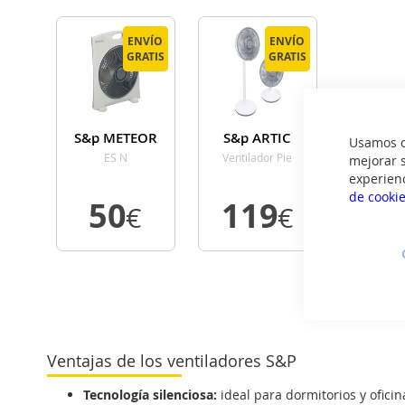
ENVÍO
ENVÍO
ENVÍO
ENVÍO
GRATIS
GRATIS
GRATIS
GRATIS
S&p METEOR
S&p ARTIC
Usamos co
WIND300DC
ES N
Ventilador Pie
mejorar s
experien
de cooki
50
119
€
€
VER
VER
DETALLE
DETALLE
Ventajas de los ventiladores S&P
Tecnología silenciosa:
ideal para dormitorios y oficin