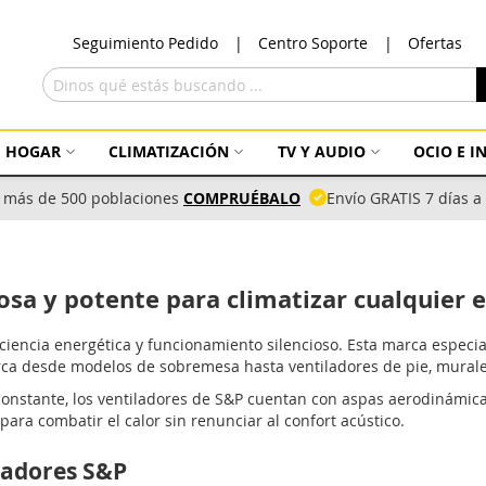
Ir
Seguimiento Pedido
Centro Soporte
Ofertas
al
con
Buscar
HOGAR
CLIMATIZACIÓN
TV Y AUDIO
OCIO E 
 más de 500 poblaciones
COMPRUÉBALO
Envío GRATIS 7 días 
osa y potente para climatizar cualquier 
ciencia energética y funcionamiento silencioso. Esta marca especia
a desde modelos de sobremesa hasta ventiladores de pie, murales
constante, los ventiladores de S&P cuentan con aspas aerodinámica
para combatir el calor sin renunciar al confort acústico.
ladores S&P