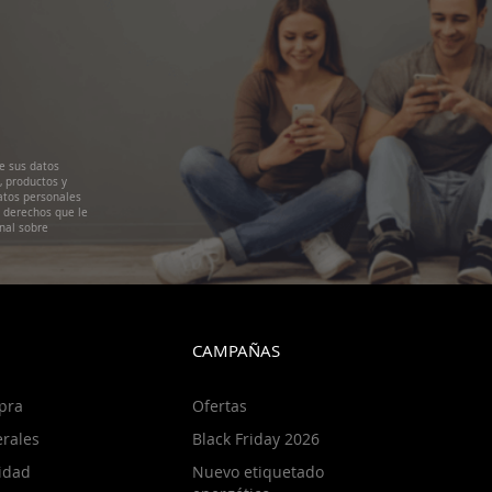
e sus datos
, productos y
atos personales
s derechos que le
nal sobre
CAMPAÑAS
pra
Ofertas
rales
Black Friday 2026
cidad
Nuevo etiquetado