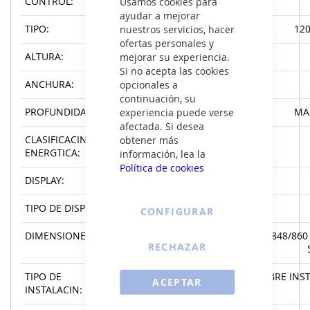
Usamos cookies para
CONTROL:
ayudar a mejorar
nuestros servicios, hacer
TIPO:
120
ofertas personales y
mejorar su experiencia.
ALTURA:
Si no acepta las cookies
opcionales a
ANCHURA:
continuación, su
experiencia puede verse
PROFUNDIDAD:
MA
afectada. Si desea
obtener más
CLASIFICACIN
ENERGTICA:
información, lea la
Política de cookies
DISPLAY:
TIPO DE DISPLAY:
CONFIGURAR
DIMENSIONES:
ANCHO X ALTO X FONDO (MM),848/860 
RECHAZAR
TIPO DE
LIBRE INS
ACEPTAR
INSTALACIN: