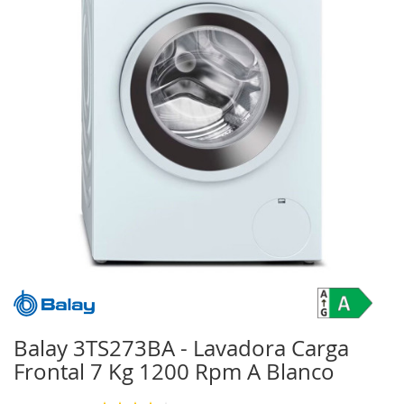
galería
de
imágenes
Saltar
al
comienzo
Balay 3TS273BA - Lavadora Carga
de
Frontal 7 Kg 1200 Rpm A Blanco
la
galería
de