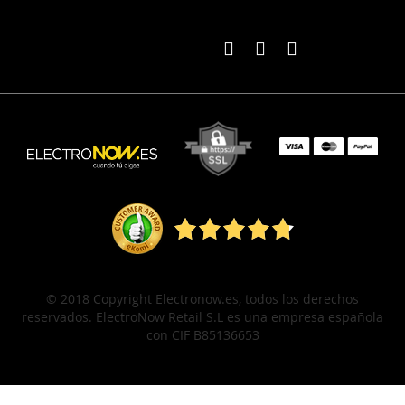
© 2018 Copyright Electronow.es, todos los derechos
reservados. ElectroNow Retail S.L es una empresa española
con CIF B85136653