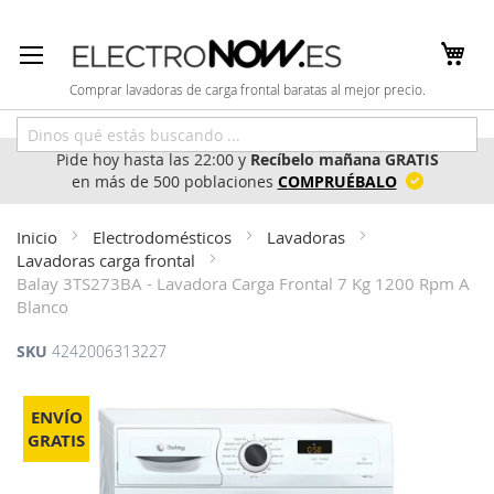
Ir
al
contenido
Comprar lavadoras de carga frontal baratas al mejor precio.
Pide hoy hasta las 22:00 y
Recíbelo mañana GRATIS
en más de 500 poblaciones
COMPRUÉBALO
Inicio
Electrodomésticos
Lavadoras
Lavadoras carga frontal
Balay 3TS273BA - Lavadora Carga Frontal 7 Kg 1200 Rpm A
Blanco
SKU
4242006313227
Saltar
al
ENVÍO
final
GRATIS
de
la