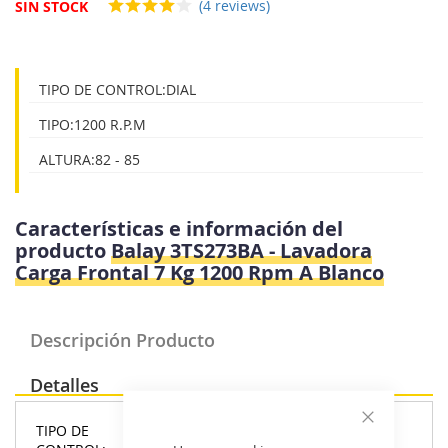
(4 reviews)
SIN STOCK
imágenes
TIPO DE CONTROL:DIAL
TIPO:1200 R.P.M
ALTURA:82 - 85
Características e información del
producto
Balay 3TS273BA - Lavadora
Carga Frontal 7 Kg 1200 Rpm A Blanco
Descripción Producto
Detalles
TIPO DE
Cerrar