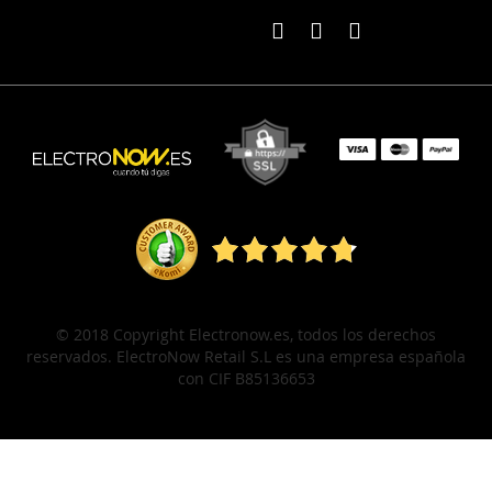
© 2018 Copyright Electronow.es, todos los derechos
reservados. ElectroNow Retail S.L es una empresa española
con CIF B85136653