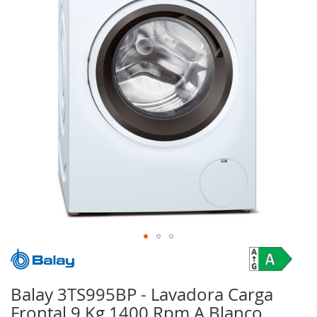
galería
de
imágenes
Saltar
al
comienzo
Balay 3TS995BP - Lavadora Carga
de
Frontal 9 Kg 1400 Rpm A Blanco
la