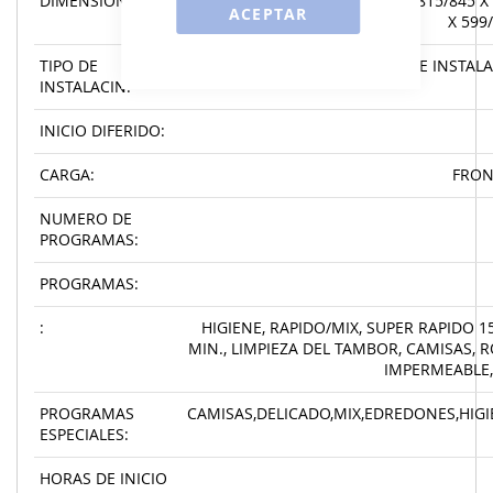
DIMENSIONES:
ANCHO X ALTO X FONDO (MM),815/845 X
ACEPTAR
X 599
TIPO DE
LIBRE INSTAL
INSTALACIN:
INICIO DIFERIDO:
CARGA:
FRON
NUMERO DE
PROGRAMAS:
PROGRAMAS:
:
HIGIENE, RAPIDO/MIX, SUPER RAPIDO 1
MIN., LIMPIEZA DEL TAMBOR, CAMISAS, 
IMPERMEABLE,
PROGRAMAS
CAMISAS,DELICADO,MIX,EDREDONES,HIG
ESPECIALES:
HORAS DE INICIO