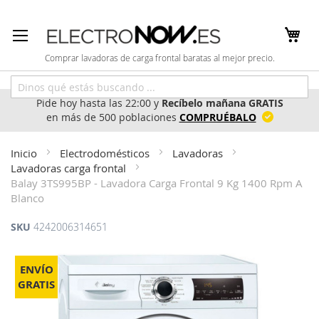
Ir
al
contenido
Comprar lavadoras de carga frontal baratas al mejor precio.
Pide hoy hasta las 22:00 y
Recíbelo mañana GRATIS
en más de 500 poblaciones
COMPRUÉBALO
Inicio
Electrodomésticos
Lavadoras
Lavadoras carga frontal
Balay 3TS995BP - Lavadora Carga Frontal 9 Kg 1400 Rpm A
Blanco
SKU
4242006314651
Saltar
al
ENVÍO
final
GRATIS
de
la