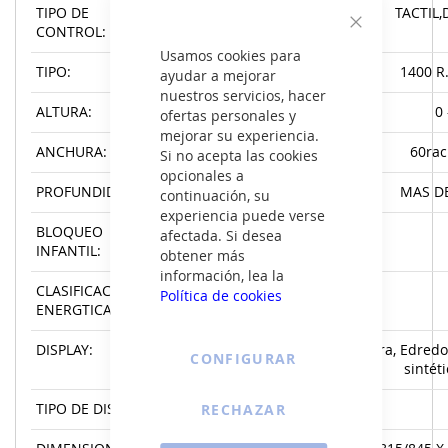
TIPO DE
TACTIL,
CONTROL:
Cerrar
Usamos cookies para
TIPO:
1400 R
ayudar a mejorar
nuestros servicios, hacer
ALTURA:
0 
ofertas personales y
mejorar su experiencia.
ANCHURA:
60rac
Si no acepta las cookies
opcionales a
PROFUNDIDAD:
MAS DE
continuación, su
experiencia puede verse
BLOQUEO
afectada. Si desea
INFANTIL:
obtener más
información, lea la
CLASIFICACIN
Política de cookies
ENERGTICA:
DISPLAY:
SIpa impermeable, Ropa oscura, Edred
CONFIGURAR
sintéti
TIPO DE DISPLAY:
RECHAZAR