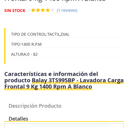
galería
de
(1 reviews)
SIN STOCK
imágenes
TIPO DE CONTROL:TACTIL,DIAL
TIPO:1400 R.P.M
ALTURA:0 - 82
Características e información del
producto
Balay 3TS995BP - Lavadora Carga
Frontal 9 Kg 1400 Rpm A Blanco
Descripción Producto
Detalles