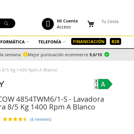
tenido
Mi Cuenta
Tu Cesta
Buscar
Acceso
FINANCIACIÓN
B2B
INFORMÁTICA
TELEFONÍA
a la semana
Mejor puntuación ecommerce
9,6/10
 8/5 Kg 1400 Rpm A Blanco
COW 4854TWM6/1-S - Lavadora
ra 8/5 Kg 1400 Rpm A Blanco
(4 reviews)