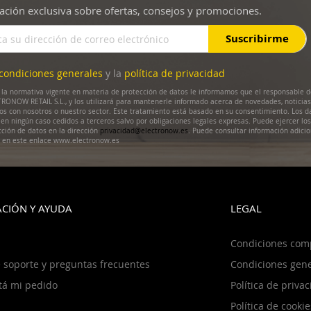
ación exclusiva sobre ofertas, consejos y promociones.
Suscribirme
condiciones generales
y la
política de privacidad
la normativa vigente en materia de protección de datos le informamos que el responsable d
RONOW RETAIL S.L., y los utilizará para mantenerle informado acerca de novedades, noticias
dos con nosotros o nuestro sector. Este tratamiento está basado en su consentimiento. Los d
en ningún caso cedidos a terceros salvo por obligaciones legales expresas. Puede ejercer lo
cción de datos en la dirección
privacidad@electronow.es
. Puede consultar información adicio
s en este enlace www.electronow.es
CIÓN Y AYUDA
LEGAL
Condiciones com
 soporte y preguntas frecuentes
Condiciones gene
tá mi pedido
Política de priva
Política de cookie