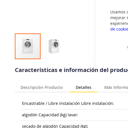
Usamos co
mejorar s
experien
de cooki
Saltar
al
Características e información del prod
comienzo
de
la
Descripción Producto
Detalles
Más Inform
galería
de
imágenes
Encastrable / Libre instalación Libre instalación:
algodón Capacidad (kg) lavar:
secado de algodón Capacidad (kg):