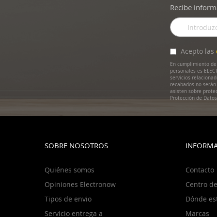
Recibe inform
Inscríbase
a
nuestro
boletín
Acepto las
de
En cumplimiento de 
noticias:
personales es ELECT
servicios relaciona
recabados no serán 
asisten sobre prote
Protección de Dato
SOBRE NOSOTROS
INFORMA
Quiénes somos
Contacto
Opiniones Electronow
Centro de
Tipos de envio
Dónde es
Servicio entrega a
Marcas