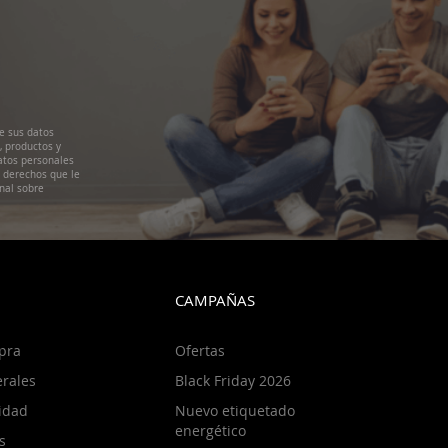
e sus datos
, productos y
atos personales
s derechos que le
nal sobre
CAMPAÑAS
pra
Ofertas
rales
Black Friday 2026
cidad
Nuevo etiquetado
energético
s