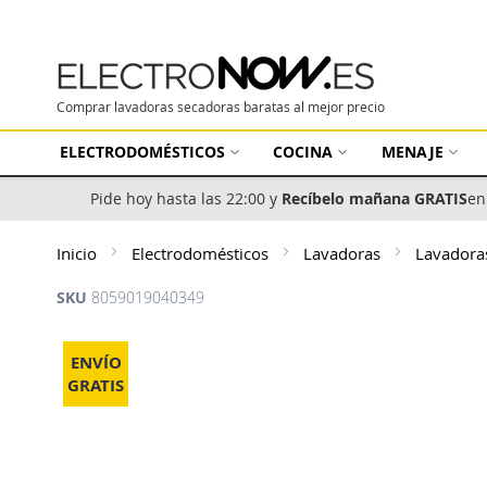
Comprar lavadoras secadoras baratas al mejor precio
ELECTRODOMÉSTICOS
COCINA
MENAJE
Pide hoy hasta las 22:00 y
Recíbelo mañana GRATIS
en
Inicio
Electrodomésticos
Lavadoras
Lavadora
SKU
8059019040349
Saltar
al
ENVÍO
final
GRATIS
de
la
galería
de