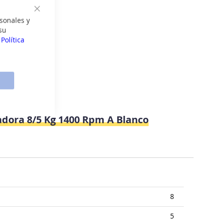
Cerrar
sonales y
su
a
Política
dora 8/5 Kg 1400 Rpm A Blanco
8
5