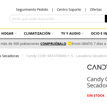
Ir
Seguimiento Pedido
Centro Soporte
Ofertas
al
con
Buscar
HOGAR
CLIMATIZACIÓN
TV Y AUDIO
OCIO E 
 más de 500 poblaciones
COMPRUÉBALO
Envío GRATIS 7 días 
s Secadoras
Candy COW 4854TWM6/1-S - Lavadora Secadora
Candy 
Secado
SIN STOCK