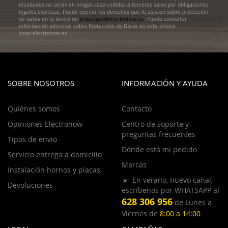
recabados no serán en ningún caso cedidos a terceros salvo por obligaciones
legales expresas. Puede ejercer los derechos que le asisten sobre protección
de datos en la dirección
privacidad@electronow.es
. Puede consultar
información adicional sobre Protección de Datos en este enlace
www.electronow.es
SOBRE NOSOTROS
INFORMACIÓN Y AYUDA
Quiénes somos
Contacto
Opiniones Electronow
Centro de soporte y
preguntas frecuentes
Tipos de envio
Dónde está mi pedido
Servicio entrega a domicilio
Marcas
Instalación hornos y placas
☀️ En verano, nuevo canal,
Devoluciones
escríbenos por WHATSAPP al
628 306 956
de Lunes a
Viernes de
8:00 a 14:00