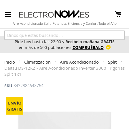
Ir
al
contenido
Aire Acondicionado Split: Potencia, Eficiencia y Confort Todo el Año
Pide hoy hasta las 22:00 y
Recíbelo mañana GRATIS
en más de 500 poblaciones
COMPRUÉBALO
Inicio
Climatizacion
Aire Acondicionado
Split
Daitsu DS-12KZ - Aire Acondicionado Inverter 3000 Frigorias
Split 1x1
SKU
8432884648764
Saltar
al
ENVÍO
final
GRATIS
de
la
galería