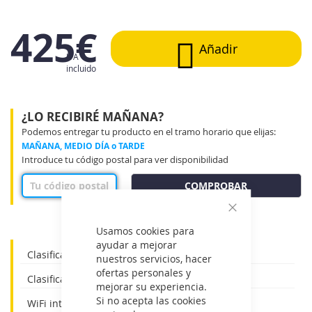
425€
Añadir
IVA
incluido
¿LO RECIBIRÉ MAÑANA?
Podemos entregar tu producto en el tramo horario que elijas:
MAÑANA, MEDIO DÍA o TARDE
Introduce tu código postal para ver disponibilidad
COMPROBAR
Cerrar
Usamos cookies para
ayudar a mejorar
Clasificacion energetica refrigeracion: A+++
nuestros servicios, hacer
ofertas personales y
Clasificacion energetica calefaccion: A+++
mejorar su experiencia.
Si no acepta las cookies
WiFi integrado: Si