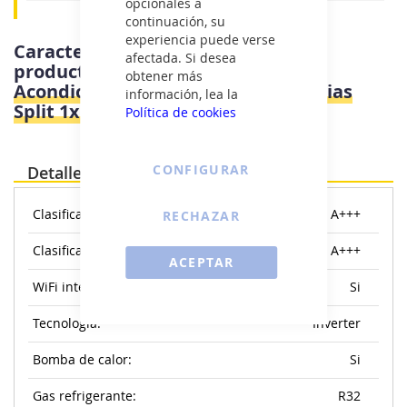
opcionales a
continuación, su
experiencia puede verse
Características e información del
afectada. Si desea
producto
Daitsu DS-12KZ - Aire
obtener más
Acondicionado Inverter 3000 Frigorias
información, lea la
Split 1x1
Política de cookies
CONFIGURAR
Detalles
Clasificacion energetica refrigeracion:
A+++
RECHAZAR
Clasificacion energetica calefaccion:
A+++
ACEPTAR
WiFi integrado:
Si
Tecnologia:
Inverter
Bomba de calor:
Si
Gas refrigerante:
R32