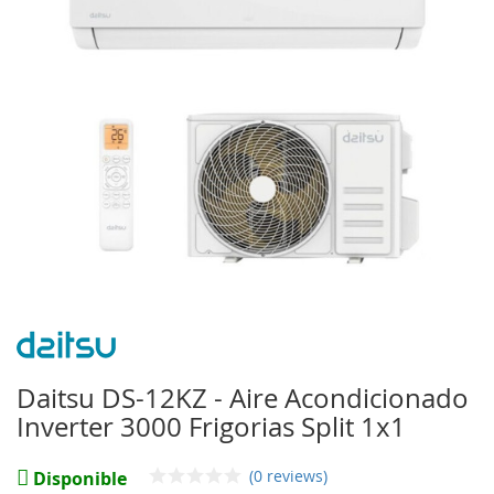
de
imágenes
Saltar
al
comienzo
Daitsu DS-12KZ - Aire Acondicionado
de
Inverter 3000 Frigorias Split 1x1
la
galería
de
(0 reviews)
Disponible
imágenes