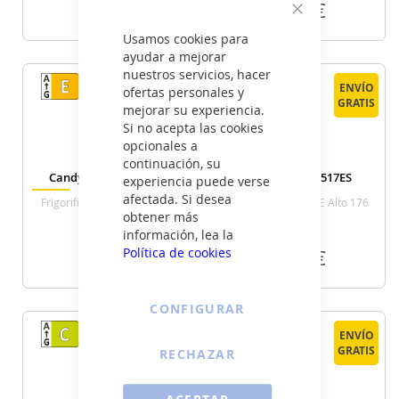
389
315
€
€
Cerrar
Usamos cookies para
VER DETALLE
VER DETALLE
ayudar a mejorar
nuestros servicios, hacer
ENVÍO
ENVÍO
ENVÍO
ENVÍO
ofertas personales y
GRATIS
GRATIS
GRATIS
GRATIS
mejorar su experiencia.
Si no acepta las cookies
opcionales a
continuación, su
Candy CNCQ4T618EW
Candy CCG3L517ES
experiencia puede verse
afectada. Si desea
Frigorifico Combi Nofrost E
Frigorifico Combi E Alto 176
obtener más
Alto 185 Cm Ancho 60 Cm
Cm Ancho 54 Cm Inox
Blanco
información, lea la
429
329
Política de cookies
€
€
VER DETALLE
VER DETALLE
CONFIGURAR
ENVÍO
ENVÍO
ENVÍO
ENVÍO
GRATIS
GRATIS
GRATIS
GRATIS
RECHAZAR