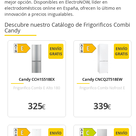
mejor opción. Disponibles en ElectroNOW, líder en
electrodomésticos online en España, ofrecen lo último en
innovación a precios inigualables.
Descubre nuestro Catálogo de Frigorificos Combi
Candy
ENVÍO
ENVÍO
ENVÍO
ENVÍO
GRATIS
GRATIS
GRATIS
GRATIS
Candy CCH1S518EX
Candy CNCQ2T518EW
Frigorifico Combi E Alto 180
Frigorifico Combi Nofrost E
Cm Ancho 55 Cm Inox
Alto 182.5 Cm Ancho 54.5 Cm
Blanco
325
339
€
€
VER DETALLE
VER DETALLE
ENVÍO
ENVÍO
ENVÍO
ENVÍO