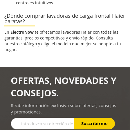
controles intuitivos.
¿Dónde comprar lavadoras de carga frontal Haier
baratas?
En
ElectroNow
te ofrecemos lavadoras Haier con todas las
garantías, precios competitivos y envío rápido. Consulta
nuestro catálogo y elige el modelo que mejor se adapte a tu
hogar.
OFERTAS, NOVEDADES Y
CONSEJOS.
Recibe información exclusiva sobre ofertas, consejos
y promociones.
Inscríbase
Suscribirme
a