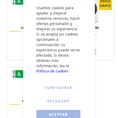
ENVÍO
ENVÍO
ENVÍO
ENVÍO
Cerrar
GRATIS
GRATIS
GRATIS
GRATIS
Usamos cookies para
ayudar a mejorar
nuestros servicios, hacer
ofertas personales y
Haier HW110
Haier HW90
mejorar su experiencia.
Si no acepta las cookies
BP14929A
BP14929A
opcionales a
continuación, su
385
365
experiencia puede verse
€
€
afectada. Si desea
obtener más
VER DETALLE
VER DETALLE
información, lea la
Política de cookies
ENVÍO
ENVÍO
GRATIS
GRATIS
CONFIGURAR
RECHAZAR
Haier HW90
B149398S
ACEPTAR