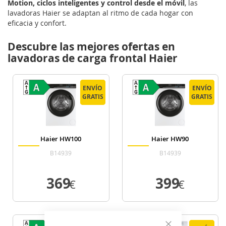
Motion, ciclos inteligentes y control desde el móvil
, las
lavadoras Haier se adaptan al ritmo de cada hogar con
eficacia y confort.
Descubre las mejores ofertas en
lavadoras de carga frontal Haier
ENVÍO
ENVÍO
ENVÍO
ENVÍO
GRATIS
GRATIS
GRATIS
GRATIS
Haier HW100
Haier HW90
B14939
B14939
369
399
€
€
VER DETALLE
VER DETALLE