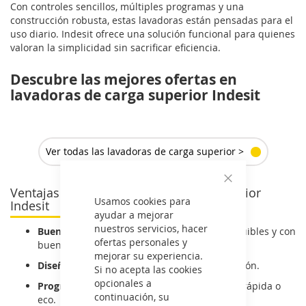
Con controles sencillos, múltiples programas y una
construcción robusta, estas lavadoras están pensadas para el
uso diario. Indesit ofrece una solución funcional para quienes
valoran la simplicidad sin sacrificar eficiencia.
Descubre las mejores ofertas en
lavadoras de carga superior Indesit
Ver todas las lavadoras de carga superior >
Ventajas de las lavadoras de carga superior
Cerrar
Usamos cookies para
Indesit
ayudar a mejorar
nuestros servicios, hacer
Buen equilibrio entre calidad y precio:
asequibles y con
ofertas personales y
buenas prestaciones.
mejorar su experiencia.
Diseño compacto:
se adapta a cualquier rincón.
Si no acepta las cookies
opcionales a
Programas útiles:
para ropa mixta, algodón, rápida o
continuación, su
eco.