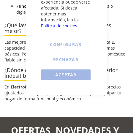
experiencia puede verse
Funcionamiento intuitivo:
mandos mecánicos o
afectada. Si desea
digitales fáciles de usar.
obtener más
información, lea la
¿Qué lavadora de carga superior Indesit es
Política de cookies
mejor?
Las mejores opciones combinan eficiencia energética B,
CONFIGURAR
capacidad de carga suficiente y variedad de programas
básicos. Perfectas para quienes buscan un electrodoméstico
RECHAZAR
fiable sin complicaciones.
¿Dónde comprar lavadoras de carga superior
ACEPTAR
Indesit baratas?
En
ElectroNow
te ofrecemos lavadoras Indesit con precios
ajustados, entrega rápida y garantía. Ideal para equipar tu
hogar de forma funcional y económica.
OFERTAS, NOVEDADES Y