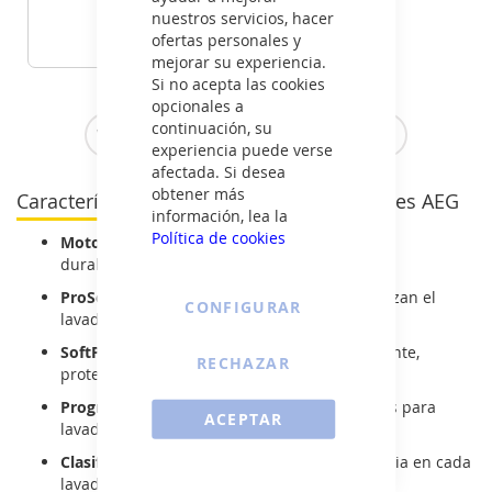
599
nuestros servicios, hacer
€
ofertas personales y
mejorar su experiencia.
VER DETALLE
Si no acepta las cookies
opcionales a
continuación, su
Ver todas las lavadoras integrables >
experiencia puede verse
afectada. Si desea
obtener más
Características de las lavadoras integrables AEG
información, lea la
Política de cookies
Motor Inverter™:
menos vibraciones, mayor
durabilidad y eficiencia energética.
ProSense™:
sensores inteligentes que optimizan el
CONFIGURAR
lavado según la cantidad de ropa.
SoftPlus™:
mejora la penetración del suavizante,
RECHAZAR
protegiendo los tejidos.
Programas rápidos:
ciclos de 20 y 30 minutos para
ACEPTAR
lavados urgentes.
Clasificación energética A+++:
mayor eficiencia en cada
lavado.