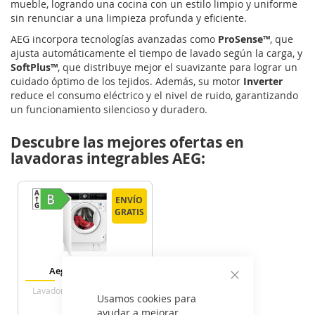
mueble, logrando una cocina con un estilo limpio y uniforme
sin renunciar a una limpieza profunda y eficiente.
AEG incorpora tecnologías avanzadas como
ProSense™
, que
ajusta automáticamente el tiempo de lavado según la carga, y
SoftPlus™
, que distribuye mejor el suavizante para lograr un
cuidado óptimo de los tejidos. Además, su motor
Inverter
reduce el consumo eléctrico y el nivel de ruido, garantizando
un funcionamiento silencioso y duradero.
Descubre las mejores ofertas en
lavadoras integrables AEG:
ENVÍO
ENVÍO
GRATIS
GRATIS
Aeg LFN7G8434F
Cerrar
Lavadora Integrable 8 Kg B
Usamos cookies para
1400 Rpm
ayudar a mejorar