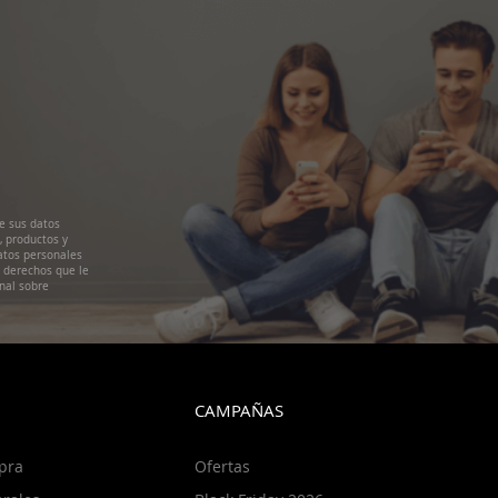
e sus datos
, productos y
atos personales
s derechos que le
nal sobre
CAMPAÑAS
pra
Ofertas