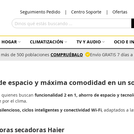
Ir
Seguimiento Pedido
Centro Soporte
Ofertas
al
con
Buscar
HOGAR
CLIMATIZACIÓN
TV Y AUDIO
OCIO E 
 más de 500 poblaciones
COMPRUÉBALO
Envío GRATIS 7 días 
 de espacio y máxima comodidad en un s
a quienes buscan
funcionalidad 2 en 1, ahorro de espacio y tecnol
 por el clima.
ilencioso, ciclos inteligentes y conectividad Wi-Fi
, adaptados a l
doras secadoras Haier