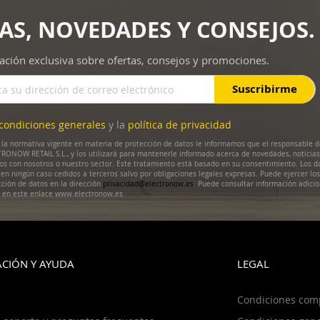
AS, NOVEDADES Y CONSEJOS.
ación exclusiva sobre ofertas, consejos y promociones.
Suscribirme
condiciones generales
y la
política de privacidad
la normativa vigente en materia de protección de datos le informamos que el responsable d
RONOW RETAIL S.L., y los utilizará para mantenerle informado acerca de novedades, noticias
dos con nosotros o nuestro sector. Este tratamiento está basado en su consentimiento. Los d
en ningún caso cedidos a terceros salvo por obligaciones legales expresas. Puede ejercer lo
cción de datos en la dirección
privacidad@electronow.es
. Puede consultar información adicio
s en este enlace www.electronow.es
CIÓN Y AYUDA
LEGAL
Condiciones com