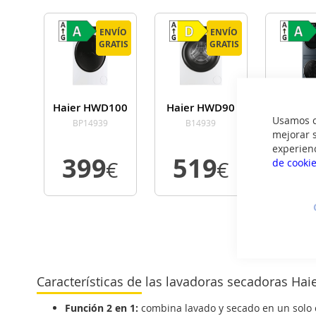
ENVÍO
ENVÍO
ENVÍO
ENVÍO
GRATIS
GRATIS
GRATIS
GRATIS
Haier HWD100
Haier HWD90
Haier 
Usamos co
BP14939
B14939
GN
mejorar s
experien
399
519
14
de cooki
€
€
VER
VER
VE
DETALLE
DETALLE
DETA
Características de las lavadoras secadoras Hai
Función 2 en 1:
combina lavado y secado en un solo ci