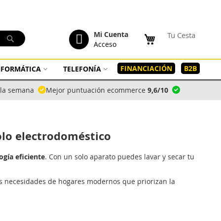
tenido
Mi Cuenta
Tu Cesta
Buscar
Acceso
FINANCIACIÓN
B2B
INFORMÁTICA
TELEFONÍA
a la semana
Mejor puntuación ecommerce
9,6/10
olo electrodoméstico
ogía eficiente
. Con un solo aparato puedes lavar y secar tu
as necesidades de hogares modernos que priorizan la