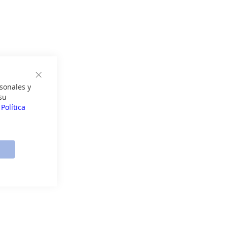
Cerrar
sonales y
su
a
Política