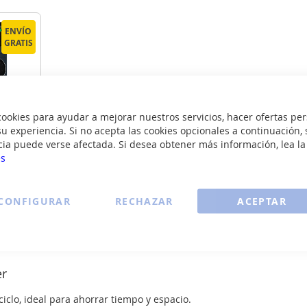
ENVÍO
ENVÍO
GRATIS
GRATIS
CLC108
okies para ayudar a mejorar nuestros servicios, hacer ofertas per
U1
u experiencia. Si no acepta las cookies opcionales a continuación, 
cia puede verse afectada. Si desea obtener más información, lea l
95
es
€
CONFIGURAR
RECHAZAR
ACEPTAR
R
LLE
Ver todas las lavadoras secadoras >
er
clo, ideal para ahorrar tiempo y espacio.