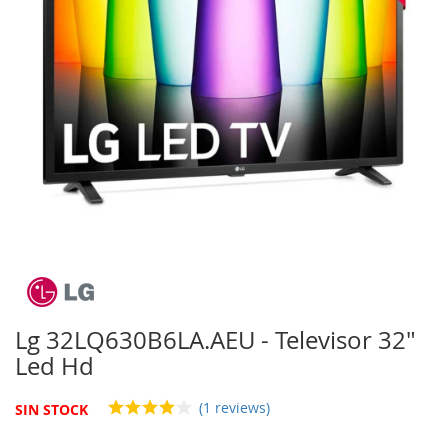
imágenes
Saltar
al
comienzo
Lg 32LQ630B6LA.AEU - Televisor 32"
de
Led Hd
la
galería
de
(1 reviews)
SIN STOCK
imágenes