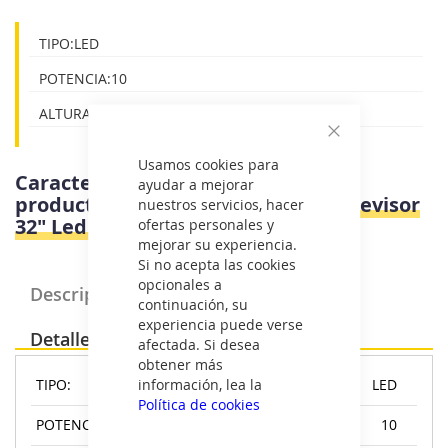
TIPO:LED
POTENCIA:10
ALTURA:0 - 50
Cerrar
Usamos cookies para
Características e información del
ayudar a mejorar
producto
Lg 32LQ630B6LA.AEU - Televisor
nuestros servicios, hacer
32" Led Hd
ofertas personales y
mejorar su experiencia.
Si no acepta las cookies
opcionales a
Descripción Producto
continuación, su
experiencia puede verse
Detalles
afectada. Si desea
obtener más
información, lea la
TIPO:
LED
Política de cookies
POTENCIA:
10