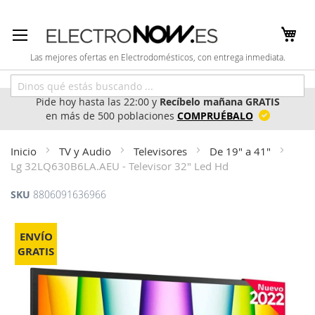
Ir
al
contenido
Las mejores ofertas en Electrodomésticos, con entrega inmediata.
Pide hoy hasta las 22:00 y
Recíbelo mañana GRATIS
en más de 500 poblaciones
COMPRUÉBALO
Inicio
TV y Audio
Televisores
De 19" a 41"
Lg 32LQ630B6LA.AEU - Televisor 32" Led Hd
SKU
8806091636966
Saltar
al
ENVÍO
final
GRATIS
de
la
galería
de