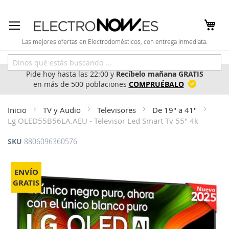
Ir
al
contenido
Las mejores ofertas en Electrodomésticos, con entrega inmediata.
Pide hoy hasta las 22:00 y
Recíbelo mañana GRATIS
en más de 500 poblaciones
COMPRUÉBALO
Inicio
TV y Audio
Televisores
De 19" a 41"
Lg OLED55B56LA.AEU - Televisor Led Smart Tv 55" 4k
SKU
8806096360576
Saltar
al
ENVÍO
final
GRATIS
de
la
galería
de