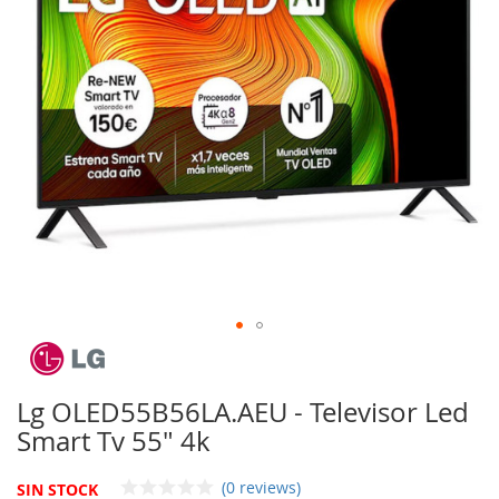
imágenes
Saltar
al
comienzo
Lg OLED55B56LA.AEU - Televisor Led
de
Smart Tv 55" 4k
la
galería
de
(0 reviews)
SIN STOCK