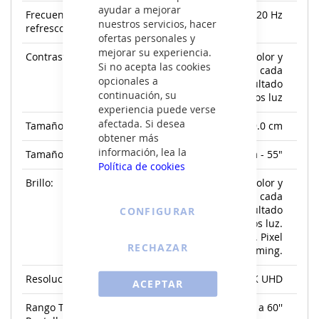
ayudar a mejorar
Frecuencia de
120 Hz
nuestros servicios, hacer
refresco:
ofertas personales y
mejorar su experiencia.
Contraste :
Mejora el brillo, color y
Si no acepta las cookies
contraste, analizando en cada
opcionales a
imagen aplicando el resultado
continuación, su
en 33 Millones de puntos luz
experiencia puede verse
afectada. Si desea
Tamaño en cm (cm):
139.0 cm
obtener más
información, lea la
Tamaño de Pantalla:
139,7 cm - 55"
Política de cookies
Brillo:
Mejora el brillo, color y
contraste, analizando en cada
imagen aplicando el resultado
CONFIGURAR
en 33Millones de puntos luz.
Control de Brillo por IA. Pixel
RECHAZAR
Dimming.
Resolución:
4K UHD
ACEPTAR
Rango Tamaño
55'' a 60''