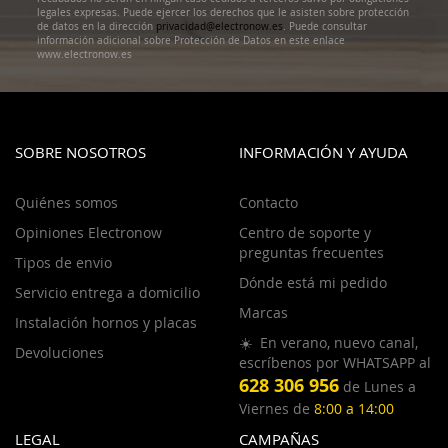
legales expresas. Puede ejercer los derechos que le asisten sobre protección
de datos en la dirección
privacidad@electronow.es
. Puede consultar
información adicional sobre Protección de Datos en este enlace
www.electronow.es
SOBRE NOSOTROS
INFORMACIÓN Y AYUDA
Quiénes somos
Contacto
Opiniones Electronow
Centro de soporte y
preguntas frecuentes
Tipos de envio
Dónde está mi pedido
Servicio entrega a domicilio
Marcas
Instalación hornos y placas
☀️ En verano, nuevo canal,
Devoluciones
escríbenos por WHATSAPP al
628 306 956
de Lunes a
Viernes de
8:00 a 14:00
LEGAL
CAMPAÑAS