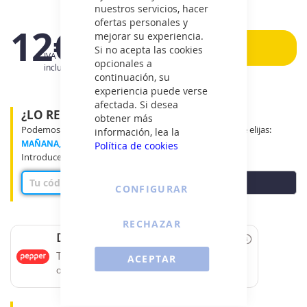
nuestros servicios, hacer
ofertas personales y
12€
mejorar su experiencia.
Añadir
Si no acepta las cookies
IVA
opcionales a
incluido
continuación, su
experiencia puede verse
afectada. Si desea
¿LO RECIBIRÉ MAÑANA?
obtener más
Podemos entregar tu producto en el tramo horario que elijas:
información, lea la
MAÑANA, MEDIO DÍA o TARDE
Política de cookies
Introduce tu código postal para ver disponibilidad
COMPROBAR
CONFIGURAR
RECHAZAR
Date un capricho
Tus compras de 60€ a 2000€ financiadas
ACEPTAR
con Pepper.