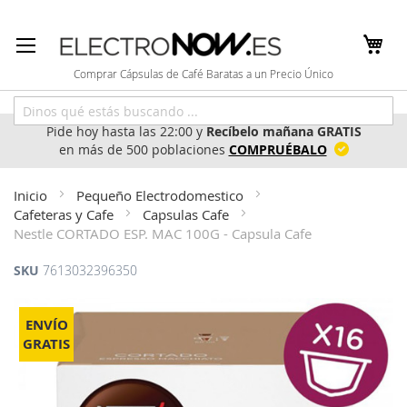
Ir
al
contenido
Comprar Cápsulas de Café Baratas a un Precio Único
Pide hoy hasta las 22:00 y
Recíbelo mañana GRATIS
en más de 500 poblaciones
COMPRUÉBALO
Inicio
Pequeño Electrodomestico
Cafeteras y Cafe
Capsulas Cafe
Nestle CORTADO ESP. MAC 100G - Capsula Cafe
SKU
7613032396350
Saltar
al
ENVÍO
final
GRATIS
de
la
galería