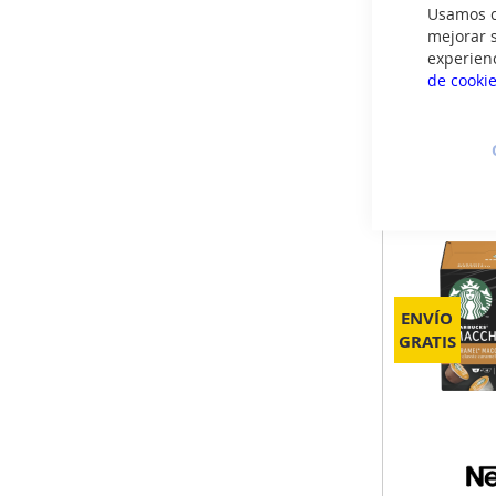
Usamos co
mejorar s
experien
Recíbelo
de cooki
Mañana 
Más in
ENVÍO
GRATIS