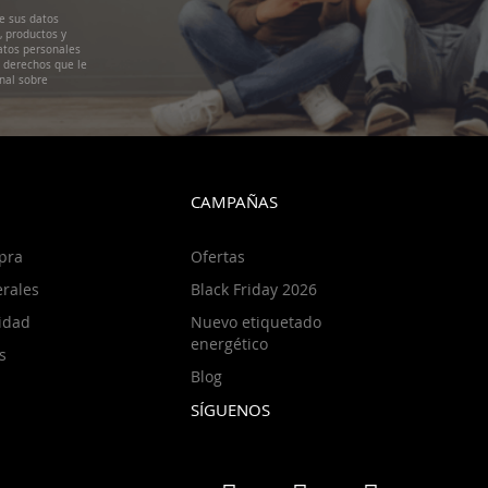
e sus datos
, productos y
atos personales
s derechos que le
nal sobre
CAMPAÑAS
pra
Ofertas
rales
Black Friday 2026
cidad
Nuevo etiquetado
energético
s
Blog
SÍGUENOS