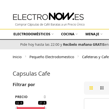
Comprar Cápsulas de Café Baratas a un Precio Único
ELECTRODOMÉSTICOS
COCINA
MENAJE
Pide hoy hasta las 22:00 y
Recíbelo mañana GRATIS
en
Inicio
Pequeño Electrodomestico
Cafeteras y Caf
Capsulas Cafe
Filtrar por
Ver
Parrilla
Li
como
PRECIO
11 €
27 €