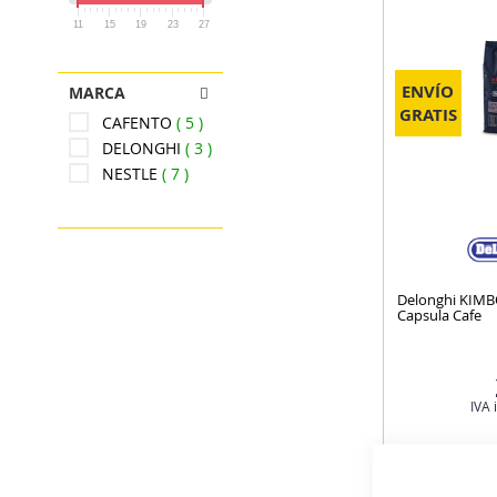
11
15
19
23
27
ENVÍO
MARCA
GRATIS
CAFENTO
5
DELONGHI
3
NESTLE
7
Delonghi KIMB
Capsula Cafe
IVA 
¡Atención!, últim