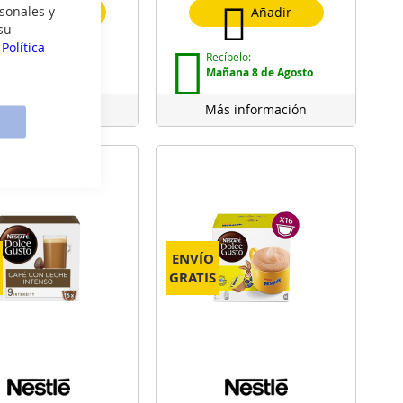
Cerrar
sonales y
Añadir
Añadir
su
a
Política
cíbelo:
Recíbelo:
añana 8 de Agosto
Mañana 8 de Agosto
ás información
Más información
ENVÍO
GRATIS