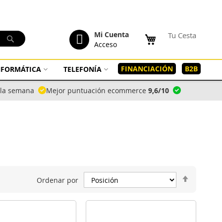
tenido
Mi Cuenta
Tu Cesta
Buscar
Acceso
FINANCIACIÓN
B2B
INFORMÁTICA
TELEFONÍA
a la semana
Mejor puntuación ecommerce
9,6/10
Fijar
Ordenar por
Direcció
Descend