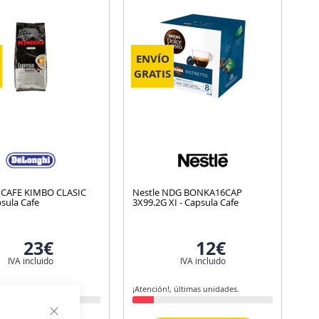
ENVÍO
GRATIS
 CAFE KIMBO CLASIC
Nestle NDG BONKA16CAP
sula Cafe
3X99.2G XI - Capsula Cafe
23€
12€
IVA incluido
IVA incluido
istes, quedan pocas
¡Atención!, últimas unidades.