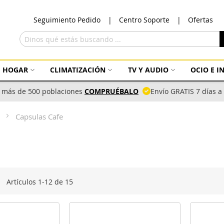
Ir
Seguimiento Pedido
Centro Soporte
Ofertas
al
con
Buscar
HOGAR
CLIMATIZACIÓN
TV Y AUDIO
OCIO E 
 más de 500 poblaciones
COMPRUÉBALO
Envío GRATIS 7 días 
e
Capsulas Cafe
sta
Artículos
1
-
12
de
15