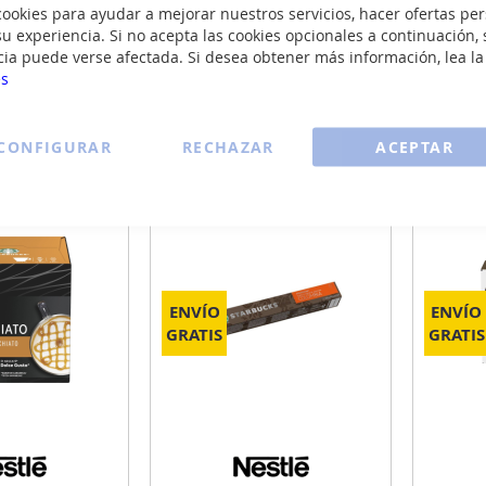
okies para ayudar a mejorar nuestros servicios, hacer ofertas per
Añadir
Añadir
u experiencia. Si no acepta las cookies opcionales a continuación, 
cia puede verse afectada. Si desea obtener más información, lea l
:
Recíbelo:
Re
es
8 de Agosto
Mañana 8 de Agosto
M
formación
Más información
M
CONFIGURAR
RECHAZAR
ACEPTAR
ENVÍO
ENVÍO
GRATIS
GRATIS