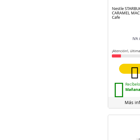
Nestle STARB
CARAMEL MACC
Cafe
IVA 
¡Atención!, últim
Recíbelo
Mañana 
Más in