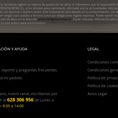
la normativa vigente en materia de protección de datos le informamos que el responsable d
RONOW RETAIL S.L., y los utilizará para mantenerle informado acerca de novedades, noticias
dos con nosotros o nuestro sector. Este tratamiento está basado en su consentimiento. Los d
en ningún caso cedidos a terceros salvo por obligaciones legales expresas. Puede ejercer lo
cción de datos en la dirección
privacidad@electronow.es
. Puede consultar información adicio
s en este enlace www.electronow.es
CIÓN Y AYUDA
LEGAL
Condiciones com
 soporte y preguntas frecuentes
Condiciones gene
tá mi pedido
Política de priva
Política de cookie
ano, nuevo canal, escríbenos por
Aviso Legal
628 306 956
P al
de Lunes a
de
8:00 a 14:00