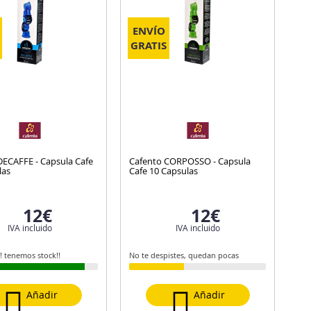
ENVÍO
GRATIS
DECAFFE - Capsula Cafe
Cafento CORPOSSO - Capsula
las
Cafe 10 Capsulas
12€
12€
IVA incluido
IVA incluido
 tenemos stock!!
No te despistes, quedan pocas
Añadir
Añadir