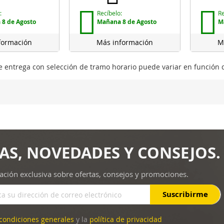
:
Recíbelo:
Re
8 de Agosto
Mañana 8 de Agosto
M
formación
Más información
M
de entrega con selección de tramo horario puede variar en función 
tás leyendo página
ágina
iguiente
AS, NOVEDADES Y CONSEJOS.
ación exclusiva sobre ofertas, consejos y promociones.
Suscribirme
condiciones generales
y la
política de privacidad