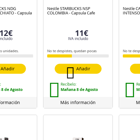
UCKS NDG
Nestle STARBUCKS NSP
Nestle C
HIATO - Capsula
COLOMBIA - Capsula Cafe
INTENSO 
12€
11€
incluido
IVA incluido
as unidades.
No te despistes, quedan pocas
No te desp
Añadir
Añadir
:
Recíbelo:
Re
8 de Agosto
Mañana 8 de Agosto
M
formación
Más información
M