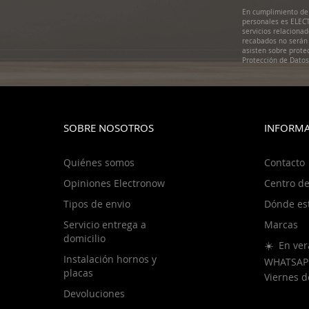
de
En cumplimiento de 
noticias:
personales es ELECT
servicios relaciona
recabados no serán 
asisten sobre prote
Protección de Dato
SOBRE NOSOTROS
INFORMA
Quiénes somos
Contacto
Opiniones Electronow
Centro de
Tipos de envio
Dónde es
Servicio entrega a
Marcas
domicilio
☀️ En ver
Instalación hornos y
WHATSAP
placas
Viernes 
Devoluciones