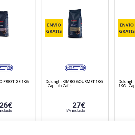
ENVÍO
ENVÍO
GRATIS
GRATIS
O PRESTIGE 1KG -
Delonghi KIMBO GOURMET 1KG
Delonghi
- Capsula Cafe
1KG - Cap
26€
27€
incluido
IVA incluido
as unidades.
¡Atención!, últimas unidades.
No te desp