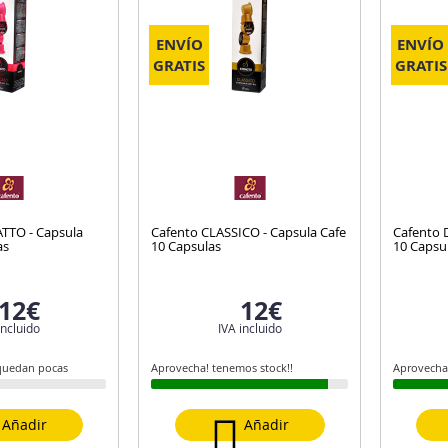
ENVÍO
ENVÍO
GRATIS
GRATIS
TTO - Capsula
Cafento CLASSICO - Capsula Cafe
Cafento 
as
10 Capsulas
10 Capsu
12€
12€
incluido
IVA incluido
 quedan pocas
Aprovecha! tenemos stock!!
Aprovecha!
Añadir
Añadir