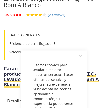
galería
Rpm A Blanco
de
imágenes
(2 reviews)
SIN STOCK
DATOS GENERALES
Eficiencia de centrifugado: B
Velocidad Máxima Centrifugado: 1400 r/min
Cerrar
Usamos cookies para
Características e información del
ayudar a mejorar
producto
Samsung WW90CGC04DTEEC -
nuestros servicios, hacer
Lavadora Carga Frontal 9 Kg 1400 Rpm A
ofertas personales y
Blanco
mejorar su experiencia.
Si no acepta las cookies
opcionales a
continuación, su
Detalles
experiencia puede verse