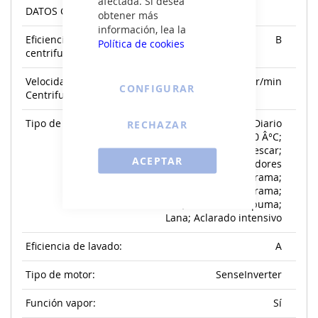
afectada. Si desea
DATOS GENERALES:
obtener más
información, lea la
Eficiencia de
B
Política de cookies
centrifugado:
Velocidad Máxima
1400 r/min
CONFIGURAR
Centrifugado:
Tipo de programas:
Función FreshCare+; Diario
RECHAZAR
40Â°; Diario mezclado 40 Â°C;
Rápido; Eco Algodón; Refrescar;
ACEPTAR
Deporte; Delicados; Indicadores
de progreso de programa;
Cancelación del programa;
Clean +; Control de espuma;
Lana; Aclarado intensivo
Eficiencia de lavado:
A
Tipo de motor:
SenseInverter
Función vapor:
Sí