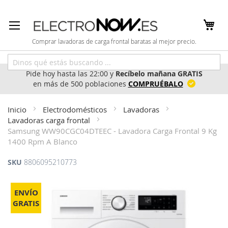
Ir
al
contenido
Comprar lavadoras de carga frontal baratas al mejor precio.
Pide hoy hasta las 22:00 y
Recíbelo mañana GRATIS
en más de 500 poblaciones
COMPRUÉBALO
Inicio
Electrodomésticos
Lavadoras
Lavadoras carga frontal
Samsung WW90CGC04DTEEC - Lavadora Carga Frontal 9 Kg
1400 Rpm A Blanco
SKU
8806095210773
Saltar
al
ENVÍO
final
GRATIS
de
la